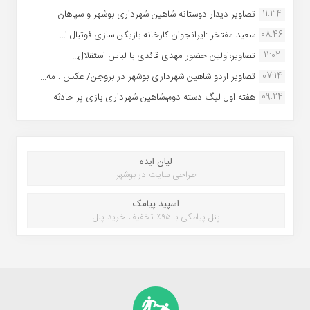
11:34
تصاویر دیدار دوستانه شاهین شهردارى بوشهر و سپاهان ...
08:46
سعید مفتخر :ایرانجوان کارخانه بازیکن سازی فوتبال ا...
11:02
تصاویر،اولین حضور مهدی قائدی با لباس استقلال...
07:14
تصاویر اردو شاهین شهرداری بوشهر در بروجن/ عکس : مه...
09:24
هفته اول لیگ دسته دوم،شاهین شهرداری بازی پر حادثه ...
لیان ایده
طراحی سایت در بوشهر
اسپید پیامک
پنل پیامکی با ۹۵٪ تخفیف خرید پنل