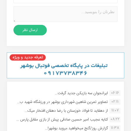
06:16
ایرانجوان سه بازیکن جدید گرفت...
02:11
تصاویر تمرین شاهین شهردارى بوشهر در ورزشگاه شهید ب...
11:07
از دهقاید تا فولاد خوزستان با رضا دهقان:افتخار میک...
08:22
کنایه عجیب امیر حسین صادقی پیش از بازی مقابل پارس ...
11:38
گزارش روز/گنج میخواهید ،بروید بوشهر!...