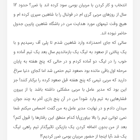
انتخاب و کار کردن با مربیان بومی سود کرده اند یا ضرر؟ حدود 12
سال از روزهای مربی گری ام در فوتبال را با شاهین سپری کرده ام و
هیچ وقت تیمهای مورد هدایت من در باشگاه شاهین پایین جدول
حاضر نبوده اند.
سالی که جای احمدزاده وارد شاهین شدم تا پلی آف رسیدیم و با
یک پنالتی از صعود به لیگ یک بازماندیم.سال بعد یک تیم آماده و
خوب را در لیگ دو آماده کردم و در حالی که پنج هفته به پایان
مرحله اول باقی مانده بود ،صعود تیم حتمی شد اما کجای دنیا سراغ
دارید که مربی تیمی که پنج هفته قبل صعود کرده را برکنار کنند! جز
این بود که مدیر عامل با مربی مشکلی داشته باشد یا از بیرون
فشارهایی به تیم وارد شود! من در آن پنج بازی آخر به چند جوان
میدان دادم و در نهایت مدیر عامل به من گفت احساس میکنم شما
نمی توانی تیم را بالا بیاوری!با کدام منطق این رفتارها را قبول کنم؟
بعد از من بدون اضافه کردن یک بازیکن تاثیرگذار تیم راهی لیگ
یک شد ،آیا اینجا از حضور مربیان بومی ضرر کردیم؟!