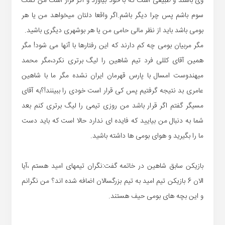
وی باشند و طبیعی است که با خود بیاورد و اگر قرار است من کمک
سوم باشم پس چرا دیگر باشم.اگر واقعا دلتان میخواهد من یا هر
بومی باشد باید از نظر مالی حامی من یا هر بوشهری دیگری باشید.
مگر مربیان بومی چه کم دارند که این رفتارها با آنها می شود! مگر
همین آقای کللی فرد تیم شاهین را لیگ برتری نکرد،مگر محمد
میهندوست امسال با پارس قهرمان ایران نشده مگر ما با شاهین
عامری بد نتیجه گرفتیم پس کی قرار است خودی را ببینند!؟به آقای
مسیگر گفتم اگر قرار باشد من روزی تیمی را لیگ برتری کنم بعد
شما به دنبال من بیایید که فایده ای ندارد حالا است که باید دست
ما را بگیرید و هوای بومی ها داشته باشید.
بازیکن سابق شاهین در خاتمه گفت:نگران تیمهای امید هستم ،آیا
الان 6 بازیکن تیم امید به تیم بزرگسالان اضافه شده اند؟ من نگرانم
و این بچه های بومی حیف هستند.