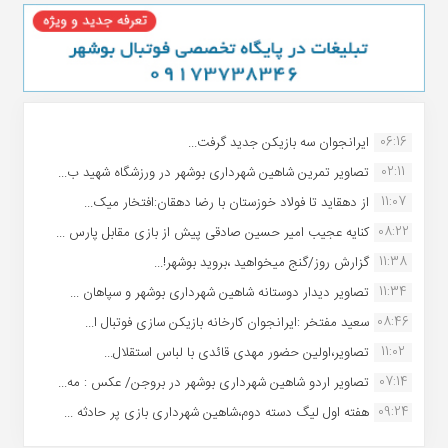
06:16
ایرانجوان سه بازیکن جدید گرفت...
02:11
تصاویر تمرین شاهین شهردارى بوشهر در ورزشگاه شهید ب...
11:07
از دهقاید تا فولاد خوزستان با رضا دهقان:افتخار میک...
08:22
کنایه عجیب امیر حسین صادقی پیش از بازی مقابل پارس ...
11:38
گزارش روز/گنج میخواهید ،بروید بوشهر!...
11:34
تصاویر دیدار دوستانه شاهین شهردارى بوشهر و سپاهان ...
08:46
سعید مفتخر :ایرانجوان کارخانه بازیکن سازی فوتبال ا...
11:02
تصاویر،اولین حضور مهدی قائدی با لباس استقلال...
07:14
تصاویر اردو شاهین شهرداری بوشهر در بروجن/ عکس : مه...
09:24
هفته اول لیگ دسته دوم،شاهین شهرداری بازی پر حادثه ...