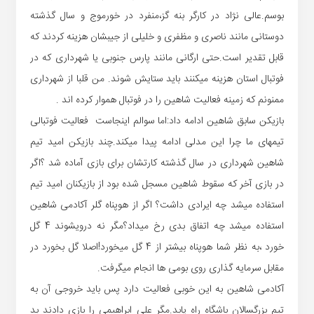
بوسم.عالی نژاد در کارگر بنه گز،منفرد در خورموج و سال گذشته
دوستانی مانند ناصری و مظفری و خلیلی از جیبشان هزینه کردند که
قابل تقدیر است.حتی ارگانی مانند پارس جنوبی یا شهرداری که در
فوتبال استان هزینه میکنند باید ستایش شوند. من قلبا از شهرداری
ممنونم که زمینه فعالیت شاهین را در فوتبال هموار کرده اند .
بازیکن سابق شاهین ادامه داد:اما سوالم اینجاست فعالیت فوتبالی
تیمهای ما چرا این مدلی ادامه پیدا میکند.چند بازیکن امید تیم
شاهین شهرداری در سال گذشته کارتشان برای بازی آماده شد ؟اگر
در بازی آخر که سقوط شاهین مسجل شده بود از بازیکنان امید تیم
استفاده میشد چه ایرادی داشت؟ اگر از هوپناه گلر آکادمی شاهین
استفاده میشد چه اتفاق بدی رخ میداد؟مگر نه درویشوند 4 گل
خورد ،به نظر شما هوپناه بیشتر از 4 گل میخورد!اصلا گل بخورد در
مقابل سرمایه گذاری روی بومی ها انجام میگرفت.
آکادمی شاهین به این خوبی فعالیت دارد پس باید خروجی آن به
تیم بزرگسالان باشگاه راه یابد.مگر علی ابراهیمی را بازی دادند بد