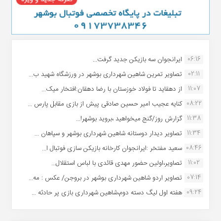
06:16
ایرانجوان سه بازیکن جدید گرفت...
02:11
تصاویر تمرین شاهین شهردارى بوشهر در ورزشگاه شهید ب...
11:07
از دهقاید تا فولاد خوزستان با رضا دهقان:افتخار میک...
08:22
کنایه عجیب امیر حسین صادقی پیش از بازی مقابل پارس ...
11:38
گزارش روز/گنج میخواهید ،بروید بوشهر!...
11:34
تصاویر دیدار دوستانه شاهین شهردارى بوشهر و سپاهان ...
08:46
سعید مفتخر :ایرانجوان کارخانه بازیکن سازی فوتبال ا...
11:02
تصاویر،اولین حضور مهدی قائدی با لباس استقلال...
07:14
تصاویر اردو شاهین شهرداری بوشهر در بروجن/ عکس : مه...
09:24
هفته اول لیگ دسته دوم،شاهین شهرداری بازی پر حادثه ...