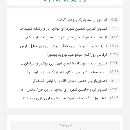
06:16
ایرانجوان سه بازیکن جدید گرفت...
02:11
تصاویر تمرین شاهین شهردارى بوشهر در ورزشگاه شهید ب...
11:07
از دهقاید تا فولاد خوزستان با رضا دهقان:افتخار میک...
08:22
کنایه عجیب امیر حسین صادقی پیش از بازی مقابل پارس ...
11:38
گزارش روز/گنج میخواهید ،بروید بوشهر!...
11:34
تصاویر دیدار دوستانه شاهین شهردارى بوشهر و سپاهان ...
08:46
سعید مفتخر :ایرانجوان کارخانه بازیکن سازی فوتبال ا...
11:02
تصاویر،اولین حضور مهدی قائدی با لباس استقلال...
07:14
تصاویر اردو شاهین شهرداری بوشهر در بروجن/ عکس : مه...
09:24
هفته اول لیگ دسته دوم،شاهین شهرداری بازی پر حادثه ...
لیان ایده