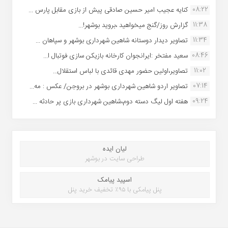
08:22
کنایه عجیب امیر حسین صادقی پیش از بازی مقابل پارس ...
11:38
گزارش روز/گنج میخواهید ،بروید بوشهر!...
11:34
تصاویر دیدار دوستانه شاهین شهردارى بوشهر و سپاهان ...
08:46
سعید مفتخر :ایرانجوان کارخانه بازیکن سازی فوتبال ا...
11:02
تصاویر،اولین حضور مهدی قائدی با لباس استقلال...
07:14
تصاویر اردو شاهین شهرداری بوشهر در بروجن/ عکس : مه...
09:24
هفته اول لیگ دسته دوم،شاهین شهرداری بازی پر حادثه ...
لیان ایده
طراحی سایت در بوشهر
اسپید پیامک
پنل پیامکی با ۹۵٪ تخفیف خرید پنل