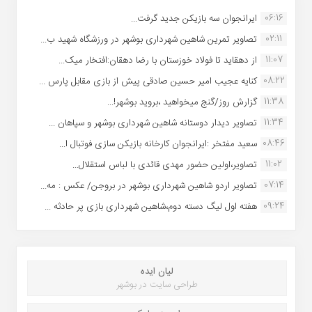
06:16
ایرانجوان سه بازیکن جدید گرفت...
02:11
تصاویر تمرین شاهین شهردارى بوشهر در ورزشگاه شهید ب...
11:07
از دهقاید تا فولاد خوزستان با رضا دهقان:افتخار میک...
08:22
کنایه عجیب امیر حسین صادقی پیش از بازی مقابل پارس ...
11:38
گزارش روز/گنج میخواهید ،بروید بوشهر!...
11:34
تصاویر دیدار دوستانه شاهین شهردارى بوشهر و سپاهان ...
08:46
سعید مفتخر :ایرانجوان کارخانه بازیکن سازی فوتبال ا...
11:02
تصاویر،اولین حضور مهدی قائدی با لباس استقلال...
07:14
تصاویر اردو شاهین شهرداری بوشهر در بروجن/ عکس : مه...
09:24
هفته اول لیگ دسته دوم،شاهین شهرداری بازی پر حادثه ...
لیان ایده
طراحی سایت در بوشهر