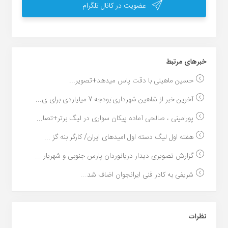
عضویت در کانال تلگرام
خبر‌های مرتبط
حسین ماهینی با دقت پاس میدهد+تصویر...
آخرین خبر از شاهین شهرداری:بودجه 7 میلیاردی برای ی...
پورامینی ، صالحی آماده پیکان سواری در لیگ برتر+تصا...
هفته اول لیگ دسته اول امیدهای ایران/ کارگر بنه گز ...
گزارش تصویرى دیدار دریانوردان پارس جنوبى و شهریار ...
شریفی به کادر فنی ایرانجوان اضاف شد...
نظرات