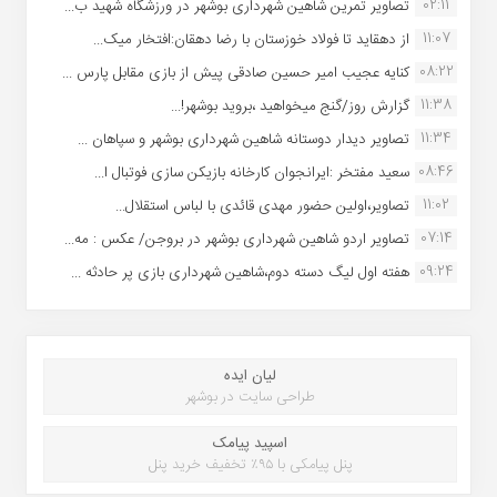
02:11
تصاویر تمرین شاهین شهردارى بوشهر در ورزشگاه شهید ب...
11:07
از دهقاید تا فولاد خوزستان با رضا دهقان:افتخار میک...
08:22
کنایه عجیب امیر حسین صادقی پیش از بازی مقابل پارس ...
11:38
گزارش روز/گنج میخواهید ،بروید بوشهر!...
11:34
تصاویر دیدار دوستانه شاهین شهردارى بوشهر و سپاهان ...
08:46
سعید مفتخر :ایرانجوان کارخانه بازیکن سازی فوتبال ا...
11:02
تصاویر،اولین حضور مهدی قائدی با لباس استقلال...
07:14
تصاویر اردو شاهین شهرداری بوشهر در بروجن/ عکس : مه...
09:24
هفته اول لیگ دسته دوم،شاهین شهرداری بازی پر حادثه ...
لیان ایده
طراحی سایت در بوشهر
اسپید پیامک
پنل پیامکی با ۹۵٪ تخفیف خرید پنل