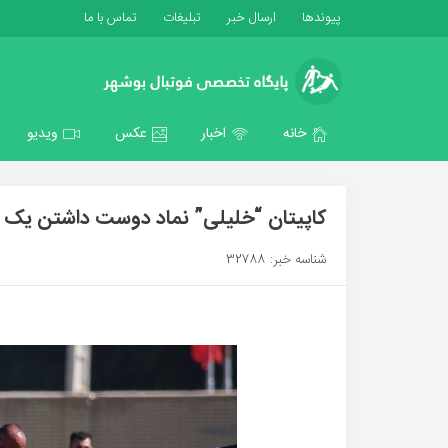
پیوندها
ارسال خبر
تبلیغات
تماس با ما
خانه
اخبار
عکس
ویدیو
کاپیتان “خلیلی” نماد دوست داشتن یک
شناسه خبر: 32788