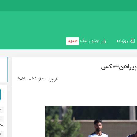
روزنامه
جدول لیگ
جدید
 پیراهن+عکس
تاریخ انتشار: 26 مه 2021
16
1
ب..
07