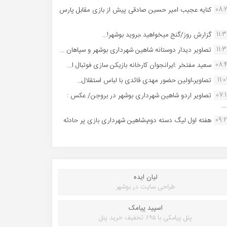
08:
کنایه عجیب امیر حسین صادقی پیش از بازی مقابل پارس
11:
گزارش روز/گنج میخواهید ،بروید بوشهر!...
11:
تصاویر دیدار دوستانه شاهین شهردارى بوشهر و سپاهان ...
08:
سعید مفتخر :ایرانجوان کارخانه بازیکن سازی فوتبال ا...
11:0
تصاویر،اولین حضور مهدی قائدی با لباس استقلال...
07:
تصاویر اردو شاهین شهرداری بوشهر در بروجن/ عکس :
..
09:
هفته اول لیگ دسته دوم،شاهین شهرداری بازی پر حادثه
لیان ایده
طراحی سایت در بوشهر
اسپید پیامک
پنل پیامکی با ۹۵٪ تخفیف خرید پنل