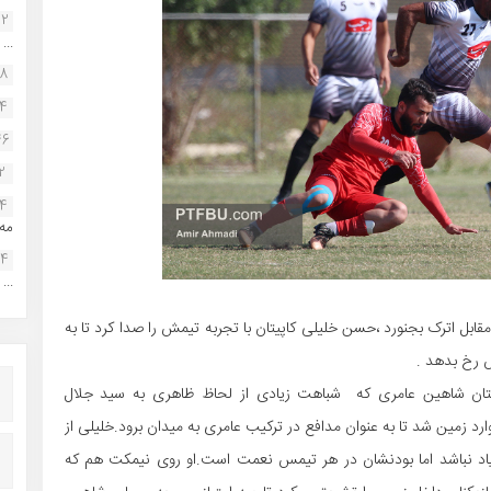
22
...
38
34
46
2
14
مه.
24
...
ابل اترک بجنورد ،حسن خلیلی کاپیتان با تجربه تیمش را صدا کرد تا به
ش رخ بدهد .
یتان شاهین عامری که شباهت زیادی از لحاظ ظاهری به سید جلال
ارد زمین شد تا به عنوان مدافع در ترکیب عامری به میدان برود.خلیلی از
زیاد نباشد اما بودنشان در هر تیمس نعمت است.او روی نیمکت هم که