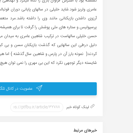
نشسته بود با استرس فراوان بازی را نگاه میکرد و گهگاهی 
عامری ولریز شود.شاید خلیلی در سالهای پایانی دوران فوتبا
آرزوی داشتن بازیکنانی مانند وی را داشته باشد.مرد متعص
پرسپولیس و ستاره های ملی پوشش را گرفت تا برای همیشه ا
حسن خلیلی سالهاست در ترکیب شاهین عامری به میدان می رو
دلیل درطی این سالهایی که گذشت بازیکنان مسن و بی کیف
کردند{ نمونه بارز آن در پارس و شاهین سال گذشته } اما هی
شایسته دیگر توجهی نکرد که این بی مهری را نمی توان هیچ 
عضویت در کانال تلگر
لینک کوتاه خبر
خبر‌های مرتبط