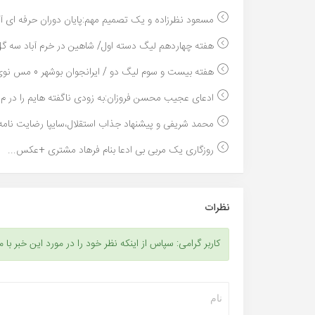
مسعود نظرزاده و یک تصمیم مهم:پایان دوران حرفه ای آ..
هفته چهاردهم لیگ دسته اول/ شاهین در خرم آباد سه گل.
هفته بیست و سوم لیگ دو / ایرانجوان بوشهر 0 مس نوی...
ادعای عجیب محسن فروزان:به زودی ناگفته هایم را در م..
محمد شریفی و پیشنهاد جذاب استقلال،سایپا رضایت نامه.
روزگاری یک مربی بی ادعا بنام فرهاد مشتری +عکس...
نظرات
کاربر گرامی: سپاس از اینکه نظر خود را در مورد این خبر با م