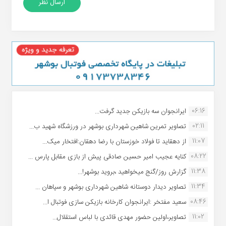
06:16
ایرانجوان سه بازیکن جدید گرفت...
02:11
تصاویر تمرین شاهین شهردارى بوشهر در ورزشگاه شهید ب...
11:07
از دهقاید تا فولاد خوزستان با رضا دهقان:افتخار میک...
08:22
کنایه عجیب امیر حسین صادقی پیش از بازی مقابل پارس ...
11:38
گزارش روز/گنج میخواهید ،بروید بوشهر!...
11:34
تصاویر دیدار دوستانه شاهین شهردارى بوشهر و سپاهان ...
08:46
سعید مفتخر :ایرانجوان کارخانه بازیکن سازی فوتبال ا...
11:02
تصاویر،اولین حضور مهدی قائدی با لباس استقلال...