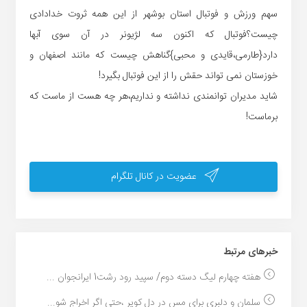
سهم ورزش و فوتبال استان بوشهر از این همه ثروت خدادادی
چیست؟فوتبال که اکنون سه لژیونر در آن سوی آبها
دارد{طارمی،قایدی و محبی}گناهش چیست که مانند اصفهان و
خوزستان نمی تواند حقش را از این فوتبال بگیرد!
شاید مدیران توانمندی نداشته و نداریم،هر چه هست از ماست که
برماست!
عضویت در کانال تلگرام
خبر‌های مرتبط
هفته چهارم لیگ دسته دوم/ سپید رود رشت1 ایرانجوان ...
سلمان و دلبری برای مس در دل کویر ،حتی اگر اخراج شو...