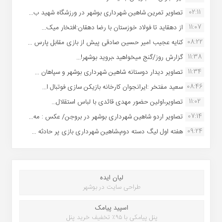
02:11
تصاویر تمرین شاهین شهردارى بوشهر در ورزشگاه شهید ب...
11:07
از دهقاید تا فولاد خوزستان با رضا دهقان:افتخار میک...
08:22
کنایه عجیب امیر حسین صادقی پیش از بازی مقابل پارس ...
11:38
گزارش روز/گنج میخواهید ،بروید بوشهر!...
11:34
تصاویر دیدار دوستانه شاهین شهردارى بوشهر و سپاهان ...
08:46
سعید مفتخر :ایرانجوان کارخانه بازیکن سازی فوتبال ا...
11:02
تصاویر،اولین حضور مهدی قائدی با لباس استقلال...
07:14
تصاویر اردو شاهین شهرداری بوشهر در بروجن/ عکس : مه...
09:24
هفته اول لیگ دسته دوم،شاهین شهرداری بازی پر حادثه ...
لیان ایده
طراحی سایت در بوشهر
اسپید پیامک
پنل پیامکی با ۹۵٪ تخفیف خرید پنل