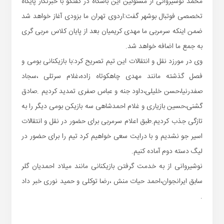
محمد نوشیروانی از مسئولین این باشگاه در گفتگو با خبرنگار پایگاه
تخصصی فوتبال بوشهر گفت:اردوی تهران ما بزودی آغاز خواهد شد
ضمن اینکه سرمربی ما مهدی کریمیان بعد از پایان کلاس مربی گری
به جمع ما اضافه خواهد شد.
وی در مورزد نقل و انتقالات این تیم تصریح کرد:با بازیکنانی بومی و
فصل گذشته مانند مهدی چاهکوتاه زاده،غلام سرتلی ،سجاد
صفدرنیا،حسن خلیلی،داود جنه و عباس صفری تمدید کردیم .صادق
گشنی،حسین بازیاری و غلام احمدشاهی سه بازیکن بومی دیگر را به
تازگی جذب کردیم.طبق اعلام سرمربی برای حضور در نقل و انتقالات
اسیر جو نشدیم و با درایت سعی خواهیم کرد تیم را برای حضور در
لیگ دسته دوم آماده کنیم.
نوشیروانی از به خدمت گرفتن بازیکنانی مانند میلاد احمدیان گلر
سابق ایرانجوان،احمد حیات منش ،رضا توکلی و حمید نوری خبر داد
.