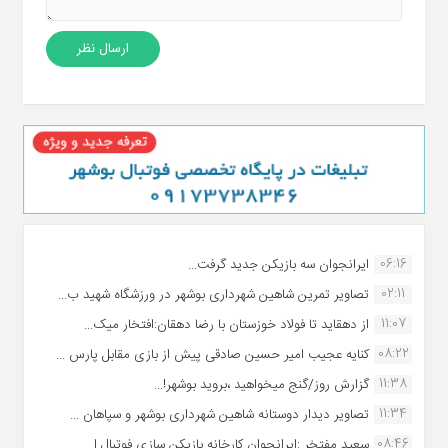
06:16
ایرانجوان سه بازیکن جدید گرفت...
02:11
تصاویر تمرین شاهین شهردارى بوشهر در ورزشگاه شهید ب...
11:07
از دهقاید تا فولاد خوزستان با رضا دهقان:افتخار میک...
08:22
کنایه عجیب امیر حسین صادقی پیش از بازی مقابل پارس ...
11:38
گزارش روز/گنج میخواهید ،بروید بوشهر!...
11:34
تصاویر دیدار دوستانه شاهین شهردارى بوشهر و سپاهان ...
08:46
سعید مفتخر :ایرانجوان کارخانه بازیکن سازی فوتبال ا...