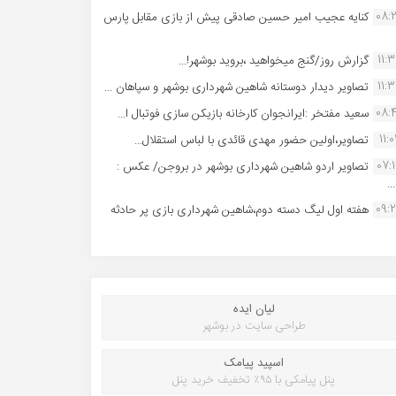
08:
کنایه عجیب امیر حسین صادقی پیش از بازی مقابل پارس
11:
گزارش روز/گنج میخواهید ،بروید بوشهر!...
11:
تصاویر دیدار دوستانه شاهین شهردارى بوشهر و سپاهان ...
08:
سعید مفتخر :ایرانجوان کارخانه بازیکن سازی فوتبال ا...
11:0
تصاویر،اولین حضور مهدی قائدی با لباس استقلال...
07:
تصاویر اردو شاهین شهرداری بوشهر در بروجن/ عکس :
..
09:
هفته اول لیگ دسته دوم،شاهین شهرداری بازی پر حادثه
لیان ایده
طراحی سایت در بوشهر
اسپید پیامک
پنل پیامکی با ۹۵٪ تخفیف خرید پنل