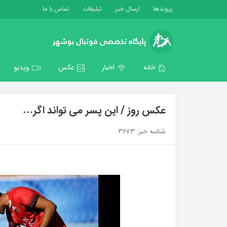
پیوندها
ارسال خبر
تبلیغات
تماس با ما
خانه
اخبار
عکس
ویدیو
عکس روز / این پسر می تواند اگر…
شناسه خبر: 3673