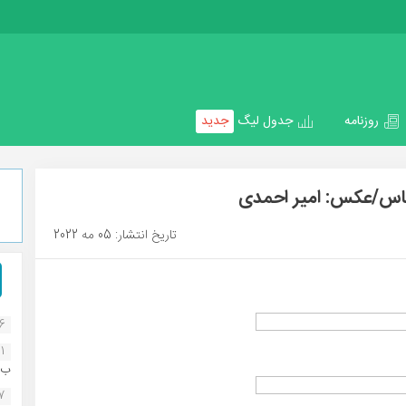
روزنامه
جدول لیگ
جدید
عباس/عکس: امیر احمدی
تاریخ انتشار: 05 مه 2022
16
1
ب..
07