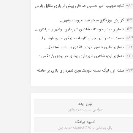
08:
کنایه عجیب امیر حسین صادقی پیش از بازی مقابل پارس
11:
گزارش روز/گنج میخواهید ،بروید بوشهر!...
11:
تصاویر دیدار دوستانه شاهین شهردارى بوشهر و سپاهان ...
08:
سعید مفتخر :ایرانجوان کارخانه بازیکن سازی فوتبال ا...
11:0
تصاویر،اولین حضور مهدی قائدی با لباس استقلال...
07:
تصاویر اردو شاهین شهرداری بوشهر در بروجن/ عکس :
..
09:
هفته اول لیگ دسته دوم،شاهین شهرداری بازی پر حادثه
لیان ایده
طراحی سایت در بوشهر
اسپید پیامک
پنل پیامکی با ۹۵٪ تخفیف خرید پنل