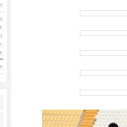
22
...
38
34
46
2
14
مه.
24
...