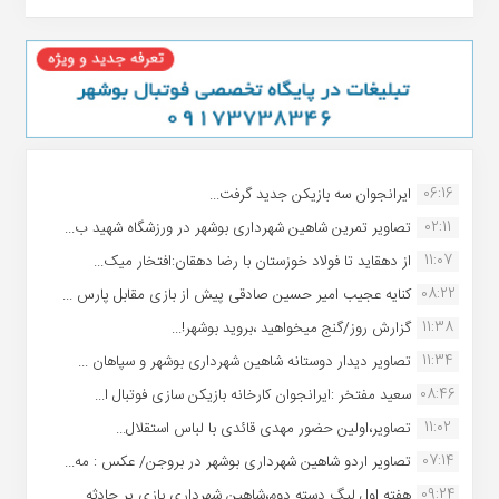
06:16
ایرانجوان سه بازیکن جدید گرفت...
02:11
تصاویر تمرین شاهین شهردارى بوشهر در ورزشگاه شهید ب...
11:07
از دهقاید تا فولاد خوزستان با رضا دهقان:افتخار میک...
08:22
کنایه عجیب امیر حسین صادقی پیش از بازی مقابل پارس ...
11:38
گزارش روز/گنج میخواهید ،بروید بوشهر!...
11:34
تصاویر دیدار دوستانه شاهین شهردارى بوشهر و سپاهان ...
08:46
سعید مفتخر :ایرانجوان کارخانه بازیکن سازی فوتبال ا...
11:02
تصاویر،اولین حضور مهدی قائدی با لباس استقلال...
07:14
تصاویر اردو شاهین شهرداری بوشهر در بروجن/ عکس : مه...
09:24
هفته اول لیگ دسته دوم،شاهین شهرداری بازی پر حادثه ...