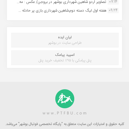
07:14
تصاویر اردو شاهین شهرداری بوشهر در بروجن/ عکس : مه...
09:24
هفته اول لیگ دسته دوم،شاهین شهرداری بازی پر حادثه ...
لیان ایده
طراحی سایت در بوشهر
اسپید پیامک
پنل پیامکی با ۹۵٪ تخفیف خرید پنل
کلیه حقوق و امتیازات این سایت متعلق به "پایگاه تخصصی فوتبال بوشهر" می‌باشد.