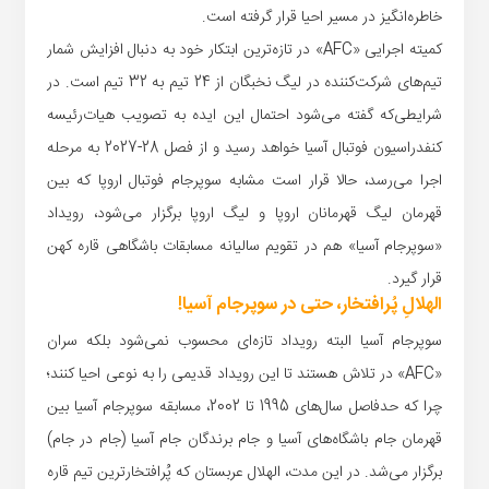
خاطره‌انگیز در مسیر احیا قرار گرفته است.
کمیته اجرایی «AFC» در تازه‌ترین ابتکار خود به دنبال افزایش شمار
تیم‌های شرکت‌کننده در لیگ نخبگان از 24 تیم به 32 تیم است. در
شرایطی‌که گفته می‌شود احتمال این ایده به تصویب هیات‌رئیسه
کنفدراسیون فوتبال آسیا خواهد رسید و از فصل 28-2027 به مرحله
اجرا می‌رسد، حالا قرار است مشابه سوپرجام فوتبال اروپا که بین
قهرمان لیگ قهرمانان اروپا و لیگ اروپا برگزار می‌شود، رویداد
«سوپرجام آسیا» هم در تقویم سالیانه مسابقات باشگاهی قاره کهن
قرار گیرد.
الهلالِ پُرافتخار، حتی در سوپرجام آسیا!
سوپرجام آسیا البته رویداد تازه‌ای محسوب نمی‌شود بلکه سران
«AFC» در تلاش هستند تا این رویداد قدیمی را به نوعی احیا کنند؛
چرا که حدفاصل سال‌های 1995 تا 2002، مسابقه سوپرجام آسیا بین
قهرمان جام باشگاه‌های آسیا و جام برندگان جام آسیا (جام در جام)
برگزار می‌شد. در این مدت، الهلال عربستان که پُرافتخارترین تیم قاره