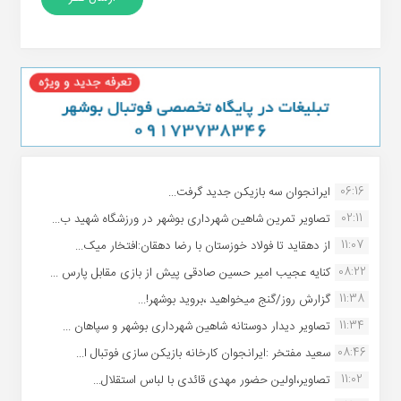
06:16
ایرانجوان سه بازیکن جدید گرفت...
02:11
تصاویر تمرین شاهین شهردارى بوشهر در ورزشگاه شهید ب...
11:07
از دهقاید تا فولاد خوزستان با رضا دهقان:افتخار میک...
08:22
کنایه عجیب امیر حسین صادقی پیش از بازی مقابل پارس ...
11:38
گزارش روز/گنج میخواهید ،بروید بوشهر!...
11:34
تصاویر دیدار دوستانه شاهین شهردارى بوشهر و سپاهان ...
08:46
سعید مفتخر :ایرانجوان کارخانه بازیکن سازی فوتبال ا...
11:02
تصاویر،اولین حضور مهدی قائدی با لباس استقلال...