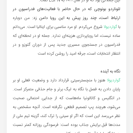
این جملاتی بود که او در سال ۲۰۲۱ به ESPN گفت.
لئوناردو بونوچی که در حال حاضر با فعالیت‌های فدراسیون در
ارتباط است، چند روز پیش به این رویا دامن زد:
من دوباره
با
گواردیولا
شروع می‌کردم. او مرد مناسبی برای ایتالیا است. می‌دانم
ساده نیست، اما رویاپردازی هزینه‌ای ندارد. جمله او در لحظه‌ای که
فدراسیون در جستجوی مسیری جدید پس از دوران گتوزو و در
انتظار انتخابات است، جرقه امید را روشن کرده است
نگاه به آینده
گواردیولا
هنوز با منچسترسیتی قرارداد دارد و وضعیت فعلی او بر
پایان دادن به فصل با نگاه به لیگ برتر و جام حذفی متمرکز است.
در انگلیس و کاتالونیا ماه‌هاست که از جدایی احتمالی صحبت
می‌شود، هرچند پپ تصمیم قطعی نگرفته است. آنچه مشخص به
نظر می‌رسد این است که اگر او سیتی را ترک کند، گزینه تیم ملی از
مدت‌ها قبل برایش جذاب بوده است: فرسودگی روزانه کمتر نسبت