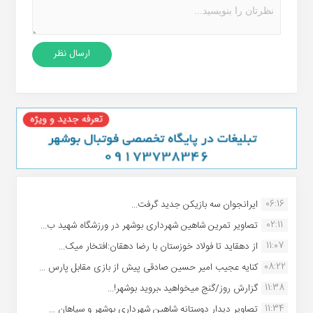
06:16
ایرانجوان سه بازیکن جدید گرفت...
02:11
تصاویر تمرین شاهین شهردارى بوشهر در ورزشگاه شهید ب...
11:07
از دهقاید تا فولاد خوزستان با رضا دهقان:افتخار میک...
08:22
کنایه عجیب امیر حسین صادقی پیش از بازی مقابل پارس ...
11:38
گزارش روز/گنج میخواهید ،بروید بوشهر!...
11:34
تصاویر دیدار دوستانه شاهین شهردارى بوشهر و سپاهان ...