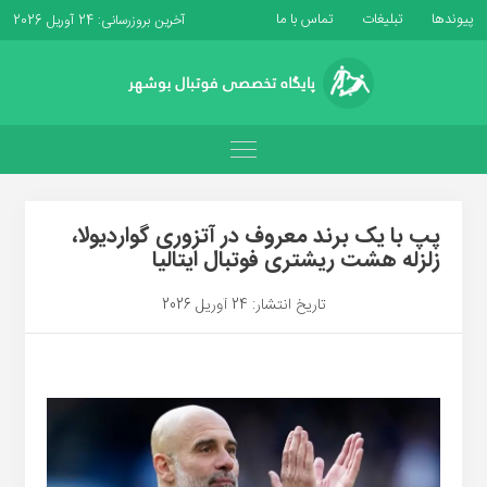
پیوندها
تبلیغات
تماس با ما
آخرین بروزرسانی: 24 آوریل 2026
پپ با یک برند معروف در آتزوری گواردیولا،
زلزله هشت ریشتری فوتبال ایتالیا
تاریخ انتشار: 24 آوریل 2026