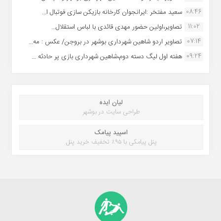
08:46
سعید مفتخر :ایرانجوان کارخانه بازیکن سازی فوتبال ا...
11:02
تصاویر،اولین حضور مهدی قائدی با لباس استقلال...
07:14
تصاویر اردو شاهین شهرداری بوشهر در بروجن/ عکس : مه...
09:24
هفته اول لیگ دسته دوم،شاهین شهرداری بازی پر حادثه ...
لیان ایده
طراحی سایت در بوشهر
اسپید پیامک
پنل پیامکی با ۹۵٪ تخفیف خرید پنل