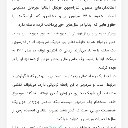
استانداردهای معمول فدراسیون فوتبال ایتالیا غیرقابل دستیابی
است: حدود ۲۴.۸ میلیون یورو ناخالص، که فرسنگ‌ها با
حقوق‌هایی که ایتالیا در سال‌های اخیر پرداخت کرده فاصله دارد.
روبرتو مانچینی پس از قهرمانی در یورو به سه میلیون یورو خالص رسید.
حتی آن مبلغ هم به جایگاه فعلی پپ نزدیک نمی‌شود، اما در فدراسیون
یک سابقه را به یاد می‌آورند:
زمانی که آنتونیو کونته در سال ۲۰۱۴ به
نیمکت ایتالیا رسید، یک حامی مالی بخش مهمی از دستمزد او را بر
عهده گرفت.
در اینجا یک راه احتمالی پدیدار می‌شود.
پوما، برندی که با گواردیولا
مرتبط است و سرمربی با آن رابطه نزدیکی دارد، می‌تواند نقشی
مشابه با آن شریک تجاری در زمان آمدن کونته ایفا کند.
موضوع
فقط استخدام یک سرمربی نیست، بلکه ساختن پروژه‌ای حول یک
شخصیت جهانی است که قادر باشد تصویر ایتالیای افسرده پس از
سال‌ها ضربات ورزشی را دوباره احیا کند.
این ایده یک جنبه عاطفی نیز دارد.
گواردیولا
همیشه نسبت به ایتالیا