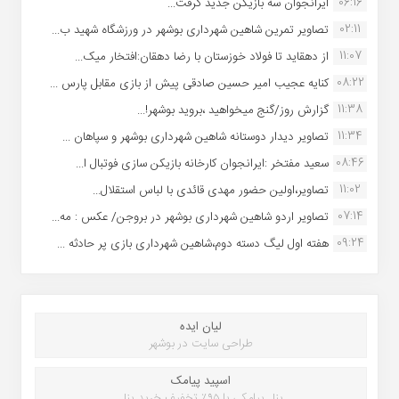
06:16
ایرانجوان سه بازیکن جدید گرفت...
02:11
تصاویر تمرین شاهین شهردارى بوشهر در ورزشگاه شهید ب...
11:07
از دهقاید تا فولاد خوزستان با رضا دهقان:افتخار میک...
08:22
کنایه عجیب امیر حسین صادقی پیش از بازی مقابل پارس ...
11:38
گزارش روز/گنج میخواهید ،بروید بوشهر!...
11:34
تصاویر دیدار دوستانه شاهین شهردارى بوشهر و سپاهان ...
08:46
سعید مفتخر :ایرانجوان کارخانه بازیکن سازی فوتبال ا...
11:02
تصاویر،اولین حضور مهدی قائدی با لباس استقلال...
07:14
تصاویر اردو شاهین شهرداری بوشهر در بروجن/ عکس : مه...
09:24
هفته اول لیگ دسته دوم،شاهین شهرداری بازی پر حادثه ...
لیان ایده
طراحی سایت در بوشهر
اسپید پیامک
پنل پیامکی با ۹۵٪ تخفیف خرید پنل