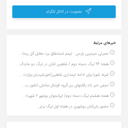
عضویت در کانال تلگرام
خبر‌های مرتبط
نصرتی سرمربی پارس : تیمم استحقاق برد مقابل گل ریحا...
هفته 26 لیگ دسته دوم / شاهین تابان در لیگ دو ماندگ...
شرط شورا برای ادامه تیمداری شاهین/خورشیدیان:وزارت ...
نجفی خبر داد:رقابتهای زیر گروه فوتبال ساحلی کشور ب...
هفته هشتم لیگ دسته دوم/ ایرانجوان بوشهر ۲ شهردا...
حضور بازیکنان بوشهری در هفته اول لیگ برتر...