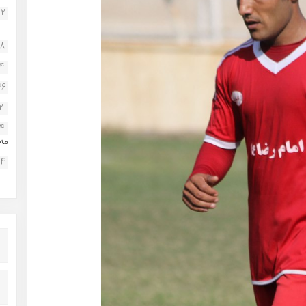
22
...
38
34
46
2
14
مه.
24
...