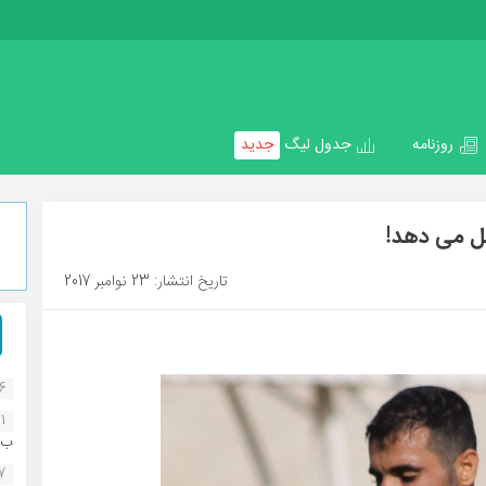
روزنامه
جدول لیگ
جدید
ل می دهد!
تاریخ انتشار: 23 نوامبر 2017
16
1
ب..
07