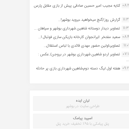
08:
کنایه عجیب امیر حسین صادقی پیش از بازی مقابل پارس
11:
گزارش روز/گنج میخواهید ،بروید بوشهر!...
11:
تصاویر دیدار دوستانه شاهین شهردارى بوشهر و سپاهان ...
08:
سعید مفتخر :ایرانجوان کارخانه بازیکن سازی فوتبال ا...
11:0
تصاویر،اولین حضور مهدی قائدی با لباس استقلال...
07:
تصاویر اردو شاهین شهرداری بوشهر در بروجن/ عکس :
..
09:
هفته اول لیگ دسته دوم،شاهین شهرداری بازی پر حادثه
لیان ایده
طراحی سایت در بوشهر
اسپید پیامک
پنل پیامکی با ۹۵٪ تخفیف خرید پنل