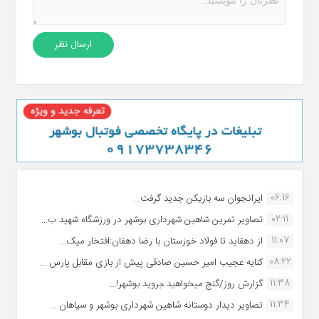
06:16
ایرانجوان سه بازیکن جدید گرفت...
02:11
تصاویر تمرین شاهین شهردارى بوشهر در ورزشگاه شهید ب...
11:07
از دهقاید تا فولاد خوزستان با رضا دهقان:افتخار میک...
08:22
کنایه عجیب امیر حسین صادقی پیش از بازی مقابل پارس ...
11:38
گزارش روز/گنج میخواهید ،بروید بوشهر!...
11:34
تصاویر دیدار دوستانه شاهین شهردارى بوشهر و سپاهان ...