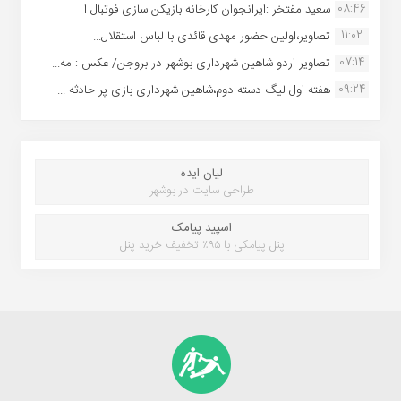
08:46
سعید مفتخر :ایرانجوان کارخانه بازیکن سازی فوتبال ا...
11:02
تصاویر،اولین حضور مهدی قائدی با لباس استقلال...
07:14
تصاویر اردو شاهین شهرداری بوشهر در بروجن/ عکس : مه...
09:24
هفته اول لیگ دسته دوم،شاهین شهرداری بازی پر حادثه ...
لیان ایده
طراحی سایت در بوشهر
اسپید پیامک
پنل پیامکی با ۹۵٪ تخفیف خرید پنل