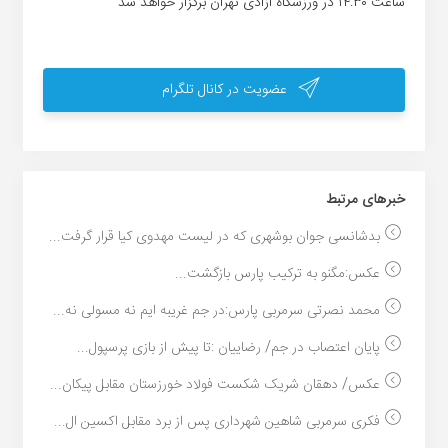
ساعت ۱۴:۳۰ در ورزشگاه آزادی تهران برگزار خواهد شد
عضویت در کانال تلگرام
خبر‌های مرتبط
بدشانسی جوان بوشهری که در لیست مهدوی کیا قرار گرفت...
عکس:مگنو به ترکیب پارس بازگشت...
محمد نصرتی سرمربی پارس:در جم غریبه ایم نه مسولی نه...
پایان اعتصاب در جم/ رضاییان :تا پیش از بازی پرسپول...
عکس/ دهقان شریک شکست فولاد خورزستان مقابل پیکان...
فکری سرمربی شاهین شهرداری پس از برد مقابل اکسین ال...