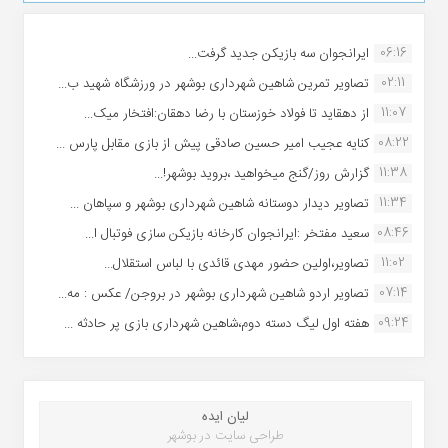
06:16
ایرانجوان سه بازیکن جدید گرفت...
02:11
تصاویر تمرین شاهین شهردارى بوشهر در ورزشگاه شهید ب...
11:07
از دهقاید تا فولاد خوزستان با رضا دهقان:افتخار میک...
08:22
کنایه عجیب امیر حسین صادقی پیش از بازی مقابل پارس ...
11:38
گزارش روز/گنج میخواهید ،بروید بوشهر!...
11:34
تصاویر دیدار دوستانه شاهین شهردارى بوشهر و سپاهان ...
08:46
سعید مفتخر :ایرانجوان کارخانه بازیکن سازی فوتبال ا...
11:02
تصاویر،اولین حضور مهدی قائدی با لباس استقلال...
07:14
تصاویر اردو شاهین شهرداری بوشهر در بروجن/ عکس : مه...
09:24
هفته اول لیگ دسته دوم،شاهین شهرداری بازی پر حادثه ...
لیان ایده
طراحی سایت در بوشهر