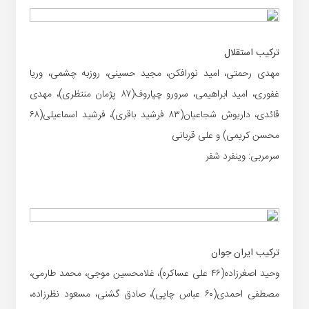
ترکیب استقلال
مهدی رحمتی، امید نورافکن، مجید حسینی، روزبه چشمی، وریا
غفوری، امید ابراهیمی، سرورو چپاروف(۸۷ پژمان منتظری)، مهدی
قائدی، داریوش شجاعیان(۸۳ فرشید باقری)، فرشید اسماعیلی(۶۸
محسن کریمی) و علی قربانی
سرمربی: وینفرد شفر
ترکیب ایران جوان
وحید اصغرزاده(۴۶ علی عساکره)، غلامحسین موجی، محمد طارمی،
مصطفی احمدی(۶۰ عباس چاپی)، صادق گشنی، مسعود نظرزاده،