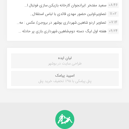
08:46
سعید مفتخر :ایرانجوان کارخانه بازیکن سازی فوتبال ا...
11:02
تصاویر،اولین حضور مهدی قائدی با لباس استقلال...
07:14
تصاویر اردو شاهین شهرداری بوشهر در بروجن/ عکس : مه...
09:24
هفته اول لیگ دسته دوم،شاهین شهرداری بازی پر حادثه ...
لیان ایده
طراحی سایت در بوشهر
اسپید پیامک
پنل پیامکی با ۹۵٪ تخفیف خرید پنل