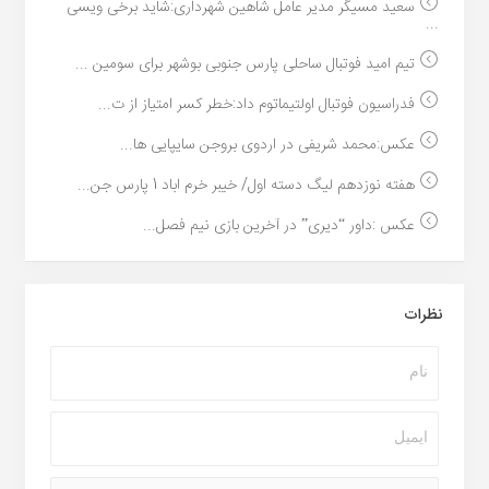
سعید مسیگر مدیر عامل شاهین شهرداری:شاید برخی ویسی
...
تیم امید فوتبال ساحلی پارس جنوبی بوشهر برای سومین ...
فدراسیون فوتبال اولتیماتوم داد:خطر کسر امتیاز از ت...
عکس:محمد شریفی در اردوی بروجن سایپایی ها...
هفته نوزدهم لیگ دسته اول/ خیبر خرم اباد 1 پارس جن...
عکس :داور “دیری” در آخرین بازی نیم فصل...
نظرات