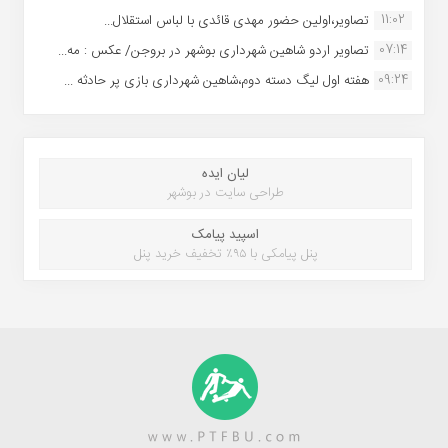
11:02
تصاویر،اولین حضور مهدی قائدی با لباس استقلال...
07:14
تصاویر اردو شاهین شهرداری بوشهر در بروجن/ عکس : مه...
09:24
هفته اول لیگ دسته دوم،شاهین شهرداری بازی پر حادثه ...
لیان ایده
طراحی سایت در بوشهر
اسپید پیامک
پنل پیامکی با ۹۵٪ تخفیف خرید پنل