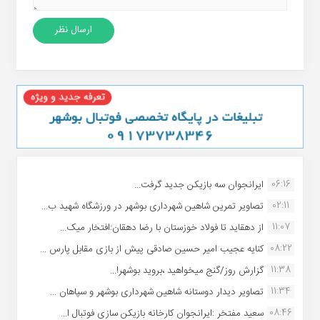
06:16
ایرانجوان سه بازیکن جدید گرفت...
02:11
تصاویر تمرین شاهین شهردارى بوشهر در ورزشگاه شهید ب...
11:07
از دهقاید تا فولاد خوزستان با رضا دهقان:افتخار میک...
08:22
کنایه عجیب امیر حسین صادقی پیش از بازی مقابل پارس ...
11:38
گزارش روز/گنج میخواهید ،بروید بوشهر!...
11:34
تصاویر دیدار دوستانه شاهین شهردارى بوشهر و سپاهان ...
08:46
سعید مفتخر :ایرانجوان کارخانه بازیکن سازی فوتبال ا...