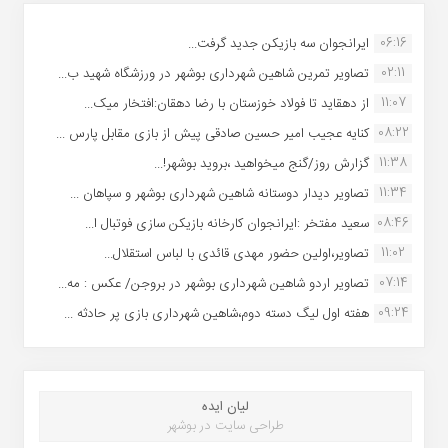
06:16
ایرانجوان سه بازیکن جدید گرفت...
02:11
تصاویر تمرین شاهین شهردارى بوشهر در ورزشگاه شهید ب...
11:07
از دهقاید تا فولاد خوزستان با رضا دهقان:افتخار میک...
08:22
کنایه عجیب امیر حسین صادقی پیش از بازی مقابل پارس ...
11:38
گزارش روز/گنج میخواهید ،بروید بوشهر!...
11:34
تصاویر دیدار دوستانه شاهین شهردارى بوشهر و سپاهان ...
08:46
سعید مفتخر :ایرانجوان کارخانه بازیکن سازی فوتبال ا...
11:02
تصاویر،اولین حضور مهدی قائدی با لباس استقلال...
07:14
تصاویر اردو شاهین شهرداری بوشهر در بروجن/ عکس : مه...
09:24
هفته اول لیگ دسته دوم،شاهین شهرداری بازی پر حادثه ...
لیان ایده
طراحی سایت در بوشهر