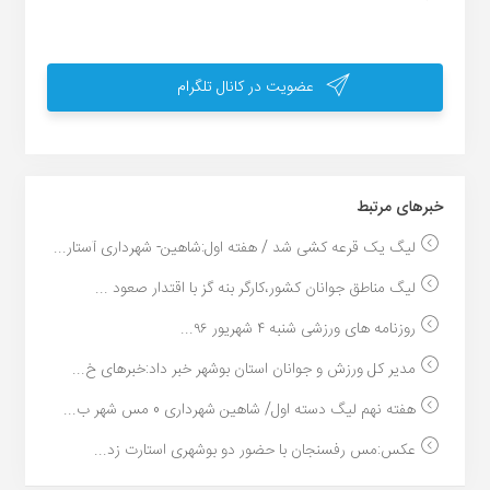
عضویت در کانال تلگرام
خبر‌های مرتبط
لیگ یک قرعه کشی شد / هفته اول:شاهین- شهرداری آستار...
لیگ مناطق جوانان کشور،کارگر بنه گز با اقتدار صعود ...
روزنامه های ورزشی شنبه ۴ شهریور ۹۶...
مدیر کل ورزش و جوانان استان بوشهر خبر داد:خبرهای خ...
هفته نهم لیگ دسته اول/ شاهین شهرداری 0 مس شهر ب...
عکس:مس رفسنجان با حضور دو بوشهری استارت زد...