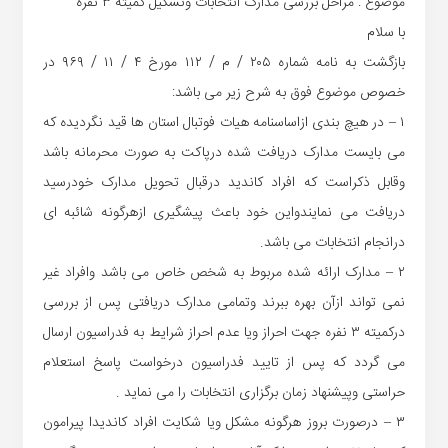
موضوع : مراحل بررسی مدارک انتخابات وتشکیل کمیته ۳ نفره
با سلام
بازگشت به نامه شماره ۲۰۵ / م / ۱۱۲ مورخ ۴ / ۱۱ / ۹۶۹ در
خصوص موضوع فوق به شرح زیر می باشد:
۱ – در هیچ بندی ازاساسنامه هیات فوتبال استان ها قید نگردیده که
می بایست مدارک دریافت شده درپاکت به صورت محرمانه باشد
وقابل ذکراست که افراد کاندید درقبال تحویل مدارک خودرسید
دریافت می نمایندواین خود باعث پیشگیری ازهرگونه شائبه ای
درانجام انتخابات می باشد.
۲ – مدارک ارائه شده مربوط به شخص خاص می باشد وافراد غیر
نمی تواند ازآن بهره ببرند وتمامی مدارک دریافتی پس از بررسی
درکمیته ۳ نفره جهت احراز ویا عدم احراز شرایط به فدراسیون ارسال
می گردد که پس از تایید فدراسیون درخواست پاسخ استعلام
حراستی وپیشنهاد زمان برگزاری انتخابات را می نماید .
۳ – درصورت بروز هرگونه مشکل ویا شکایت افراد کاندیدا پیرامون