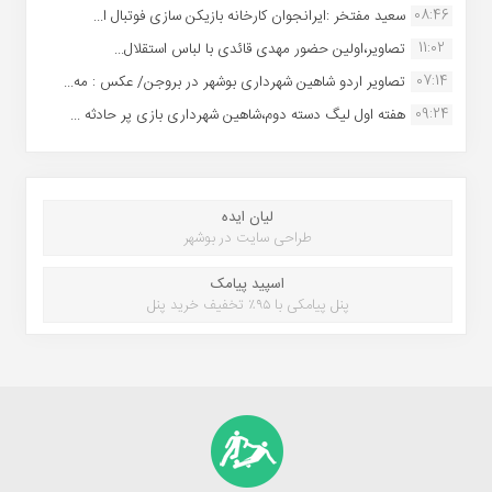
08:46
سعید مفتخر :ایرانجوان کارخانه بازیکن سازی فوتبال ا...
11:02
تصاویر،اولین حضور مهدی قائدی با لباس استقلال...
07:14
تصاویر اردو شاهین شهرداری بوشهر در بروجن/ عکس : مه...
09:24
هفته اول لیگ دسته دوم،شاهین شهرداری بازی پر حادثه ...
لیان ایده
طراحی سایت در بوشهر
اسپید پیامک
پنل پیامکی با ۹۵٪ تخفیف خرید پنل