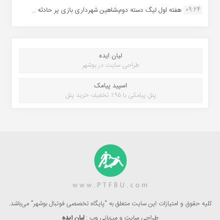
09:24
هفته اول لیگ دسته دوم،شاهین شهرداری بازی پر حادثه ...
لیان ایده
طراحی سایت در بوشهر
اسپید پیامک
پنل پیامکی با ۹۵٪ تخفیف خرید پنل
کلیه حقوق و امتیازات این سایت متعلق به "پایگاه تخصصی فوتبال بوشهر" می‌باشد.
طراحی سایت و میزبانی وب :
لیان ایده