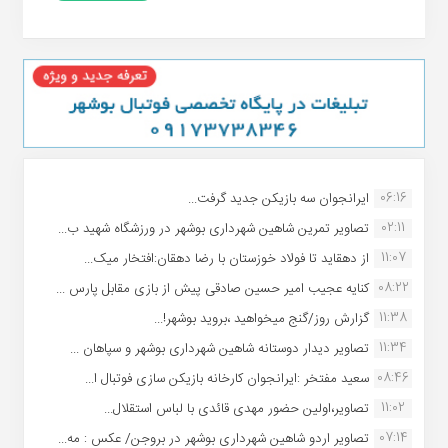
06:16
ایرانجوان سه بازیکن جدید گرفت...
02:11
تصاویر تمرین شاهین شهردارى بوشهر در ورزشگاه شهید ب...
11:07
از دهقاید تا فولاد خوزستان با رضا دهقان:افتخار میک...
08:22
کنایه عجیب امیر حسین صادقی پیش از بازی مقابل پارس ...
11:38
گزارش روز/گنج میخواهید ،بروید بوشهر!...
11:34
تصاویر دیدار دوستانه شاهین شهردارى بوشهر و سپاهان ...
08:46
سعید مفتخر :ایرانجوان کارخانه بازیکن سازی فوتبال ا...
11:02
تصاویر،اولین حضور مهدی قائدی با لباس استقلال...
07:14
تصاویر اردو شاهین شهرداری بوشهر در بروجن/ عکس : مه...