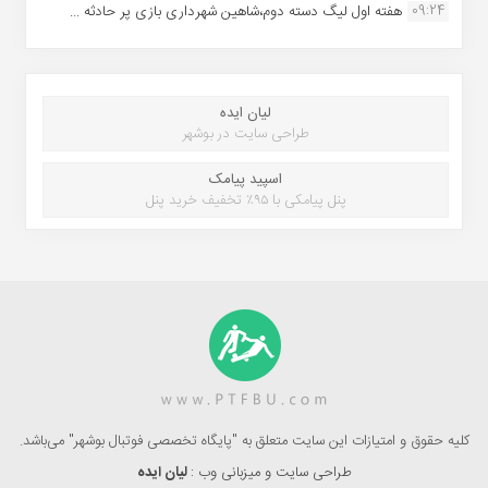
09:24
هفته اول لیگ دسته دوم،شاهین شهرداری بازی پر حادثه ...
لیان ایده
طراحی سایت در بوشهر
اسپید پیامک
پنل پیامکی با ۹۵٪ تخفیف خرید پنل
کلیه حقوق و امتیازات این سایت متعلق به "پایگاه تخصصی فوتبال بوشهر" می‌باشد.
طراحی سایت و میزبانی وب :
لیان ایده