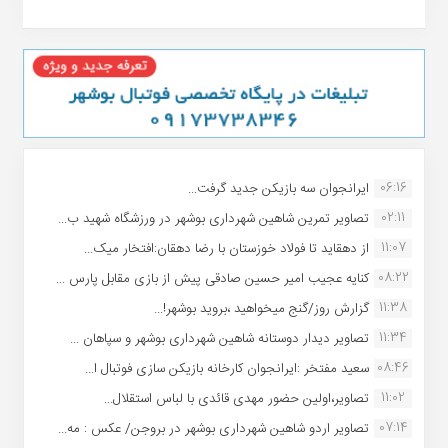
06:16
ایرانجوان سه بازیکن جدید گرفت...
02:11
تصاویر تمرین شاهین شهردارى بوشهر در ورزشگاه شهید ب...
11:07
از دهقاید تا فولاد خوزستان با رضا دهقان:افتخار میک...
08:22
کنایه عجیب امیر حسین صادقی پیش از بازی مقابل پارس ...
11:38
گزارش روز/گنج میخواهید ،بروید بوشهر!...
11:34
تصاویر دیدار دوستانه شاهین شهردارى بوشهر و سپاهان ...
08:46
سعید مفتخر :ایرانجوان کارخانه بازیکن سازی فوتبال ا...
11:02
تصاویر،اولین حضور مهدی قائدی با لباس استقلال...
07:14
تصاویر اردو شاهین شهرداری بوشهر در بروجن/ عکس : مه...