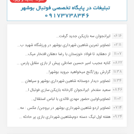
06:16
ایرانجوان سه بازیکن جدید گرفت...
02:11
تصاویر تمرین شاهین شهردارى بوشهر در ورزشگاه شهید ب...
11:07
از دهقاید تا فولاد خوزستان با رضا دهقان:افتخار میک...
08:22
کنایه عجیب امیر حسین صادقی پیش از بازی مقابل پارس ...
11:38
گزارش روز/گنج میخواهید ،بروید بوشهر!...
11:34
تصاویر دیدار دوستانه شاهین شهردارى بوشهر و سپاهان ...
08:46
سعید مفتخر :ایرانجوان کارخانه بازیکن سازی فوتبال ا...
11:02
تصاویر،اولین حضور مهدی قائدی با لباس استقلال...
07:14
تصاویر اردو شاهین شهرداری بوشهر در بروجن/ عکس : مه...
09:24
هفته اول لیگ دسته دوم،شاهین شهرداری بازی پر حادثه ...