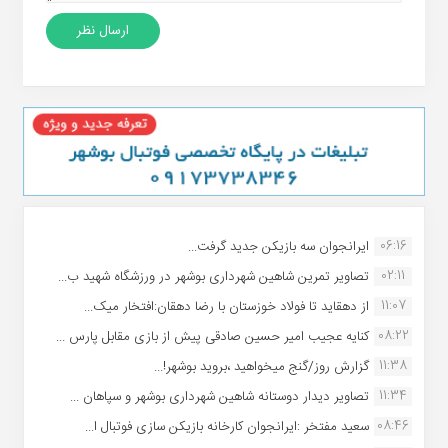
06:16
ایرانجوان سه بازیکن جدید گرفت...
02:11
تصاویر تمرین شاهین شهردارى بوشهر در ورزشگاه شهید ب...
11:07
از دهقاید تا فولاد خوزستان با رضا دهقان:افتخار میک...
08:22
کنایه عجیب امیر حسین صادقی پیش از بازی مقابل پارس ...
11:38
گزارش روز/گنج میخواهید ،بروید بوشهر!...
11:34
تصاویر دیدار دوستانه شاهین شهردارى بوشهر و سپاهان ...
08:46
سعید مفتخر :ایرانجوان کارخانه بازیکن سازی فوتبال ا...