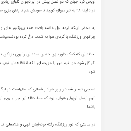
اویس کرد جهان که دو فصل پیش در ایرانجوان گلهای زیادی را
در دقیقه ۲۸ به تیر دروازه کوبید تا خودش هم تا پایان بازی حسرت آن ضربه را بخورد!
به محض اینکه نیمه اول خاتمه یافت همه پروژکتور های و
چراغهای ورزشگاه با گرمای هوا به شدت داغ کرده بودند،میشد
لحظه ای که کمک داور بازی خطای ساده ای را روی بازیکن نس
اگر گل شود حق تیم من را خورده ای ! که اتفاقا همان توپ نیز
شود.
نساجی تیم ریشه دار و پر هوادار شمالی که سالهاست در ل
انهم ارسال توپهای هوایی بود که خط دفاع ایرانجوان روی این 
باشد!
در ساعتی که نور ورزشگاه رفته بود،فیض الهی و غلامعلی تب