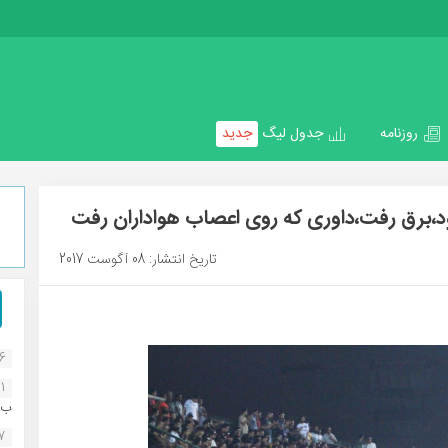
روزنامه
جدول لیگ
جدید
ود،برق رفت،داوری که روی اعصاب هواداران رفت
تاریخ انتشار: 08 آگوست 2017
16
1
ب..
07