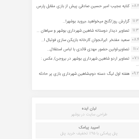
08:
کنایه عجیب امیر حسین صادقی پیش از بازی مقابل پارس
11:
گزارش روز/گنج میخواهید ،بروید بوشهر!...
11:
تصاویر دیدار دوستانه شاهین شهردارى بوشهر و سپاهان ...
08:
سعید مفتخر :ایرانجوان کارخانه بازیکن سازی فوتبال ا...
11:0
تصاویر،اولین حضور مهدی قائدی با لباس استقلال...
07:
تصاویر اردو شاهین شهرداری بوشهر در بروجن/ عکس :
..
09:
هفته اول لیگ دسته دوم،شاهین شهرداری بازی پر حادثه
لیان ایده
طراحی سایت در بوشهر
اسپید پیامک
پنل پیامکی با ۹۵٪ تخفیف خرید پنل