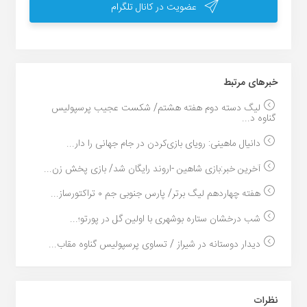
عضویت در کانال تلگرام
خبر‌های مرتبط
لیگ دسته دوم هفته هشتم/ شکست عجیب پرسپولیس
گناوه د...
دانیال ماهینی: رویای بازی‌کردن در جام جهانی را دار...
آخرین خبر:بازی شاهین -اروند رایگان شد/ بازی پخش زن...
هفته چهاردهم لیگ برتر/ پارس جنوبی جم ۰ تراکتورساز...
شب درخشان ستاره بوشهری با اولین گل در پورتو؛...
دیدار دوستانه در شیراز / تساوی پرسپولیس گناوه مقاب...
نظرات