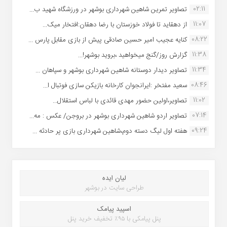
02:11
تصاویر تمرین شاهین شهردارى بوشهر در ورزشگاه شهید ب...
11:07
از دهقاید تا فولاد خوزستان با رضا دهقان:افتخار میک...
08:22
کنایه عجیب امیر حسین صادقی پیش از بازی مقابل پارس ...
11:38
گزارش روز/گنج میخواهید ،بروید بوشهر!...
11:34
تصاویر دیدار دوستانه شاهین شهردارى بوشهر و سپاهان ...
08:46
سعید مفتخر :ایرانجوان کارخانه بازیکن سازی فوتبال ا...
11:02
تصاویر،اولین حضور مهدی قائدی با لباس استقلال...
07:14
تصاویر اردو شاهین شهرداری بوشهر در بروجن/ عکس : مه...
09:24
هفته اول لیگ دسته دوم،شاهین شهرداری بازی پر حادثه ...
لیان ایده
طراحی سایت در بوشهر
اسپید پیامک
پنل پیامکی با ۹۵٪ تخفیف خرید پنل