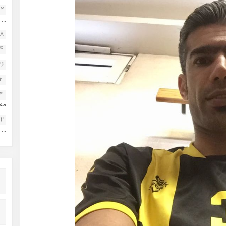
22
...
38
34
46
2
14
مه.
24
...