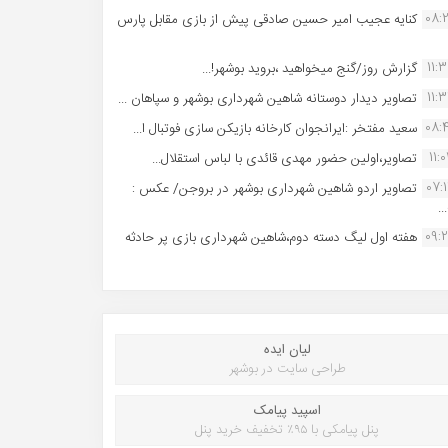
08:
کنایه عجیب امیر حسین صادقی پیش از بازی مقابل پارس
11:
گزارش روز/گنج میخواهید ،بروید بوشهر!...
11:
تصاویر دیدار دوستانه شاهین شهردارى بوشهر و سپاهان ...
08:
سعید مفتخر :ایرانجوان کارخانه بازیکن سازی فوتبال ا...
11:0
تصاویر،اولین حضور مهدی قائدی با لباس استقلال...
07:
تصاویر اردو شاهین شهرداری بوشهر در بروجن/ عکس :
..
09:
هفته اول لیگ دسته دوم،شاهین شهرداری بازی پر حادثه
لیان ایده
طراحی سایت در بوشهر
اسپید پیامک
پنل پیامکی با ۹۵٪ تخفیف خرید پنل