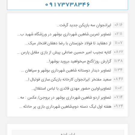
06:16
ایرانجوان سه بازیکن جدید گرفت...
02:11
تصاویر تمرین شاهین شهردارى بوشهر در ورزشگاه شهید ب...
11:07
از دهقاید تا فولاد خوزستان با رضا دهقان:افتخار میک...
08:22
کنایه عجیب امیر حسین صادقی پیش از بازی مقابل پارس ...
11:38
گزارش روز/گنج میخواهید ،بروید بوشهر!...
11:34
تصاویر دیدار دوستانه شاهین شهردارى بوشهر و سپاهان ...
08:46
سعید مفتخر :ایرانجوان کارخانه بازیکن سازی فوتبال ا...
11:02
تصاویر،اولین حضور مهدی قائدی با لباس استقلال...
07:14
تصاویر اردو شاهین شهرداری بوشهر در بروجن/ عکس : مه...
09:24
هفته اول لیگ دسته دوم،شاهین شهرداری بازی پر حادثه ...
لیان ایده