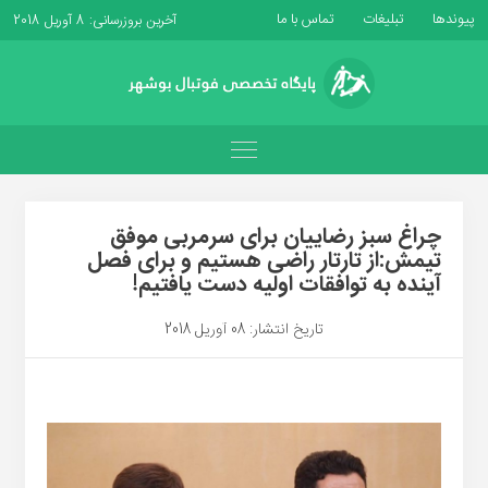
پیوندها
تبلیغات
تماس با ما
آخرین بروزرسانی: 8 آوریل 2018
چراغ سبز رضاییان برای سرمربی موفق
تیمش:از تارتار راضی هستیم و برای فصل
آینده به توافقات اولیه دست یافتیم!
تاریخ انتشار: 08 آوریل 2018