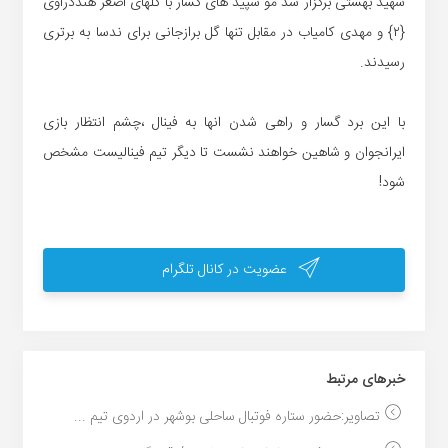
شهید بهشتی برگزار شد مو سپید های گسار با گلهای اصغر هنددراوی
{۲} و مهدی کامیاب در مقابل تنها گل برازجانی برای ندسا به برتری
رسیدند.
با این برد گسار و راهی شدن انها به فینال ،چشم انتظار بازی
ایرانجوان و شاهین خواهند نشست تا دیگر تیم فینالیست مشخص
شود!
عضویت در کانال تلگرام
خبر‌های مرتبط
تصاویر:حضور ستاره فوتبال ساحلی بوشهر در اردوی تیم ...