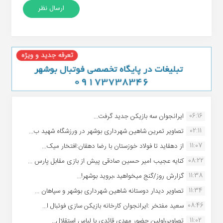
06:16
ایرانجوان سه بازیکن جدید گرفت...
02:11
تصاویر تمرین شاهین شهردارى بوشهر در ورزشگاه شهید ب...
11:07
از دهقاید تا فولاد خوزستان با رضا دهقان:افتخار میک...
08:22
کنایه عجیب امیر حسین صادقی پیش از بازی مقابل پارس ...
11:38
گزارش روز/گنج میخواهید ،بروید بوشهر!...
11:34
تصاویر دیدار دوستانه شاهین شهردارى بوشهر و سپاهان ...
08:46
سعید مفتخر :ایرانجوان کارخانه بازیکن سازی فوتبال ا...
11:02
تصاویر،اولین حضور مهدی قائدی با لباس استقلال...