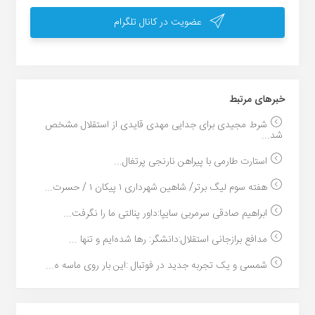
عضویت در کانال تلگرام
خبر‌های مرتبط
شرط مجیدی برای جدایی مهدی قایدی از استقلال مشخص
شد...
استارت طارمی با پیراهن نارنجی پرتغال...
هفته سوم لیگ برتر/ شاهین شهرداری ۱ پیکان ۱ / حسرت...
ابراهیم صادقی سرمربی سایپا:داور پنالتی ما را نگرفت...
مدافع برازجانی استقلال:دانشگر: رها شده‌ایم و تنها ...
شمسی و یک تجربه جدید در فوتبال :این بار روی ماسه ه...