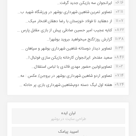
06:16
ایرانجوان سه بازیکن جدید گرفت...
02:11
تصاویر تمرین شاهین شهردارى بوشهر در ورزشگاه شهید ب...
11:07
از دهقاید تا فولاد خوزستان با رضا دهقان:افتخار میک...
08:22
کنایه عجیب امیر حسین صادقی پیش از بازی مقابل پارس ...
11:38
گزارش روز/گنج میخواهید ،بروید بوشهر!...
11:34
تصاویر دیدار دوستانه شاهین شهردارى بوشهر و سپاهان ...
08:46
سعید مفتخر :ایرانجوان کارخانه بازیکن سازی فوتبال ا...
11:02
تصاویر،اولین حضور مهدی قائدی با لباس استقلال...
07:14
تصاویر اردو شاهین شهرداری بوشهر در بروجن/ عکس : مه...
09:24
هفته اول لیگ دسته دوم،شاهین شهرداری بازی پر حادثه ...
لیان ایده
طراحی سایت در بوشهر
اسپید پیامک