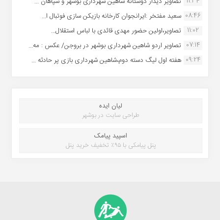
11:34
تصاویر دیدار دوستانه شاهین شهردارى بوشهر و سپاهان ...
08:46
سعید مفتخر :ایرانجوان کارخانه بازیکن سازی فوتبال ا...
11:02
تصاویر،اولین حضور مهدی قائدی با لباس استقلال...
07:14
تصاویر اردو شاهین شهرداری بوشهر در بروجن/ عکس : مه...
09:24
هفته اول لیگ دسته دوم،شاهین شهرداری بازی پر حادثه ...
لیان ایده
طراحی سایت در بوشهر
اسپید پیامک
پنل پیامکی با ۹۵٪ تخفیف خرید پنل