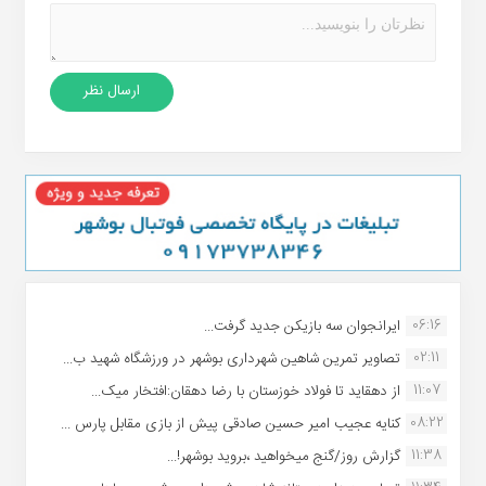
06:16
ایرانجوان سه بازیکن جدید گرفت...
02:11
تصاویر تمرین شاهین شهردارى بوشهر در ورزشگاه شهید ب...
11:07
از دهقاید تا فولاد خوزستان با رضا دهقان:افتخار میک...
08:22
کنایه عجیب امیر حسین صادقی پیش از بازی مقابل پارس ...
11:38
گزارش روز/گنج میخواهید ،بروید بوشهر!...