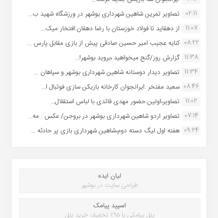
02:11
تصاویر تمرین شاهین شهردارى بوشهر در ورزشگاه شهید ب...
11:07
از دهقاید تا فولاد خوزستان با رضا دهقان:افتخار میک...
08:22
کنایه عجیب امیر حسین صادقی پیش از بازی مقابل پارس ...
11:38
گزارش روز/گنج میخواهید ،بروید بوشهر!...
11:34
تصاویر دیدار دوستانه شاهین شهردارى بوشهر و سپاهان ...
08:46
سعید مفتخر :ایرانجوان کارخانه بازیکن سازی فوتبال ا...
11:02
تصاویر،اولین حضور مهدی قائدی با لباس استقلال...
07:14
تصاویر اردو شاهین شهرداری بوشهر در بروجن/ عکس : مه...
09:24
هفته اول لیگ دسته دوم،شاهین شهرداری بازی پر حادثه ...
لیان ایده
طراحی سایت در بوشهر
اسپید پیامک
پنل پیامکی با ۹۵٪ تخفیف خرید پنل