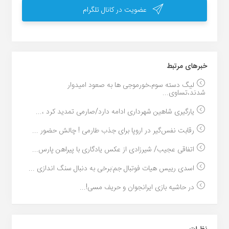
عضویت در کانال تلگرام
خبر‌های مرتبط
لیگ دسته سوم،خورموجی ها به صعود امیدوار
شدند،تساوی...
یارگیری شاهین شهرداری ادامه دارد/صارمی تمدید کرد ،...
رقابت نفس‌گیر در اروپا برای جذب طارمی ! چالش حضور ...
اتفاقی عجیب/ شیرزادی از عکس یادگاری با پیراهن پارس...
اسدی رییس هیات فوتبال جم:برخی به دنبال سنگ اندازی ...
در حاشیه بازی ایرانجوان و حریف مسی!...