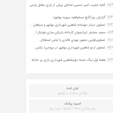
08:
کنایه عجیب امیر حسین صادقی پیش از بازی مقابل پارس
11:
گزارش روز/گنج میخواهید ،بروید بوشهر!...
11:
تصاویر دیدار دوستانه شاهین شهردارى بوشهر و سپاهان ...
08:
سعید مفتخر :ایرانجوان کارخانه بازیکن سازی فوتبال ا...
11:0
تصاویر،اولین حضور مهدی قائدی با لباس استقلال...
07:
تصاویر اردو شاهین شهرداری بوشهر در بروجن/ عکس :
..
09:
هفته اول لیگ دسته دوم،شاهین شهرداری بازی پر حادثه
لیان ایده
طراحی سایت در بوشهر
اسپید پیامک
پنل پیامکی با ۹۵٪ تخفیف خرید پنل