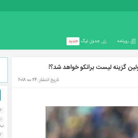
روزنامه
جدول لیگ
جدید
لین گزینه لیست برانکو خواهد شد؟!
تاریخ انتشار: 24 مه 2018
16
1
ب..
07