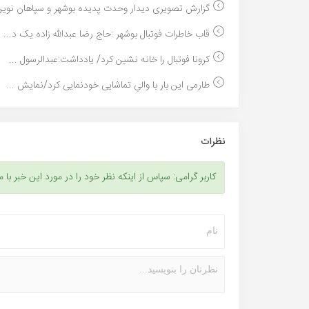
گزارش تصویری دیدار وحدت پدیده بوشهر و سپاهان نوین 
قاب خاطرات فوتبال بوشهر :حاج رضا عبدالله زاده یک د...
کرونا فوتبال را خانه ‎نشین کرد/ یادداشت:عبدالرسول ...
طارمی این بار با والیِ تماشایی خودنمایی کرد/نمایش ...
نظرات
کاربر گرامی: سپاس از اینکه نظر خود را در مورد این خبر با م