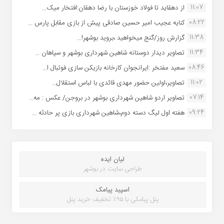
11:07
از دهقاید تا فولاد خوزستان با رضا دهقان:افتخار میک...
08:22
کنایه عجیب امیر حسین صادقی پیش از بازی مقابل پارس ...
11:38
گزارش روز/گنج میخواهید ،بروید بوشهر!...
11:34
تصاویر دیدار دوستانه شاهین شهردارى بوشهر و سپاهان ...
08:46
سعید مفتخر :ایرانجوان کارخانه بازیکن سازی فوتبال ا...
11:02
تصاویر،اولین حضور مهدی قائدی با لباس استقلال...
07:14
تصاویر اردو شاهین شهرداری بوشهر در بروجن/ عکس : مه...
09:24
هفته اول لیگ دسته دوم،شاهین شهرداری بازی پر حادثه ...
لیان ایده
طراحی سایت در بوشهر
اسپید پیامک
پنل پیامکی با ۹۵٪ تخفیف خرید پنل