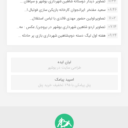
11:34
تصاویر دیدار دوستانه شاهین شهردارى بوشهر و سپاهان ...
08:46
سعید مفتخر :ایرانجوان کارخانه بازیکن سازی فوتبال ا...
11:02
تصاویر،اولین حضور مهدی قائدی با لباس استقلال...
07:14
تصاویر اردو شاهین شهرداری بوشهر در بروجن/ عکس : مه...
09:24
هفته اول لیگ دسته دوم،شاهین شهرداری بازی پر حادثه ...
لیان ایده
طراحی سایت در بوشهر
اسپید پیامک
پنل پیامکی با ۹۵٪ تخفیف خرید پنل