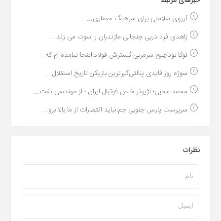
خبر‌های مرتبط
آرزوی سلامتی برای سرهنگ معماری...
زاهدی فرد دربی جنجالی مازندران را سوت می زند...
لوکا بوناچیچ سرمربی گسترش فولاد:اینجا نیامده ام که...
سوژه روز:قایدی پنالتی‌گیرترین بازیکن تاریخ استقلال...
محمد محبی؛ لژیونر خاص فوتبال ایران ؛ از مهندسی نفت...
سرپرست پارس جنوبی جم:نباید انتظارات از ما بالا برو...
نظرات