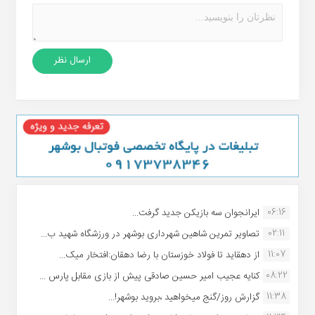
06:16
ایرانجوان سه بازیکن جدید گرفت...
02:11
تصاویر تمرین شاهین شهردارى بوشهر در ورزشگاه شهید ب...
11:07
از دهقاید تا فولاد خوزستان با رضا دهقان:افتخار میک...
08:22
کنایه عجیب امیر حسین صادقی پیش از بازی مقابل پارس ...
11:38
گزارش روز/گنج میخواهید ،بروید بوشهر!...