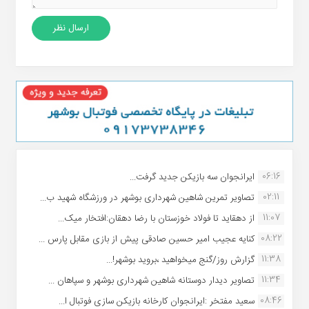
06:16
ایرانجوان سه بازیکن جدید گرفت...
02:11
تصاویر تمرین شاهین شهردارى بوشهر در ورزشگاه شهید ب...
11:07
از دهقاید تا فولاد خوزستان با رضا دهقان:افتخار میک...
08:22
کنایه عجیب امیر حسین صادقی پیش از بازی مقابل پارس ...
11:38
گزارش روز/گنج میخواهید ،بروید بوشهر!...
11:34
تصاویر دیدار دوستانه شاهین شهردارى بوشهر و سپاهان ...
08:46
سعید مفتخر :ایرانجوان کارخانه بازیکن سازی فوتبال ا...