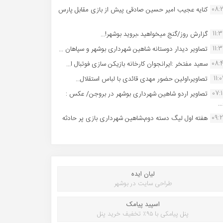
08:
کنایه عجیب امیر حسین صادقی پیش از بازی مقابل پارس
11:
گزارش روز/گنج میخواهید ،بروید بوشهر!...
11:
تصاویر دیدار دوستانه شاهین شهردارى بوشهر و سپاهان ...
08:
سعید مفتخر :ایرانجوان کارخانه بازیکن سازی فوتبال ا...
11:0
تصاویر،اولین حضور مهدی قائدی با لباس استقلال...
07:
تصاویر اردو شاهین شهرداری بوشهر در بروجن/ عکس :
..
09:
هفته اول لیگ دسته دوم،شاهین شهرداری بازی پر حادثه
لیان ایده
طراحی سایت در بوشهر
اسپید پیامک
پنل پیامکی با ۹۵٪ تخفیف خرید پنل