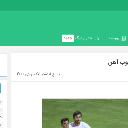
روزنامه
جدول لیگ
جدید
ذوب آهن
تاریخ انتشار: 07 جولای 2021
16
1
ب..
07