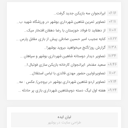
06:16
ایرانجوان سه بازیکن جدید گرفت...
02:11
تصاویر تمرین شاهین شهردارى بوشهر در ورزشگاه شهید ب...
11:07
از دهقاید تا فولاد خوزستان با رضا دهقان:افتخار میک...
08:22
کنایه عجیب امیر حسین صادقی پیش از بازی مقابل پارس ...
11:38
گزارش روز/گنج میخواهید ،بروید بوشهر!...
11:34
تصاویر دیدار دوستانه شاهین شهردارى بوشهر و سپاهان ...
08:46
سعید مفتخر :ایرانجوان کارخانه بازیکن سازی فوتبال ا...
11:02
تصاویر،اولین حضور مهدی قائدی با لباس استقلال...
07:14
تصاویر اردو شاهین شهرداری بوشهر در بروجن/ عکس : مه...
09:24
هفته اول لیگ دسته دوم،شاهین شهرداری بازی پر حادثه ...
لیان ایده
طراحی سایت در بوشهر