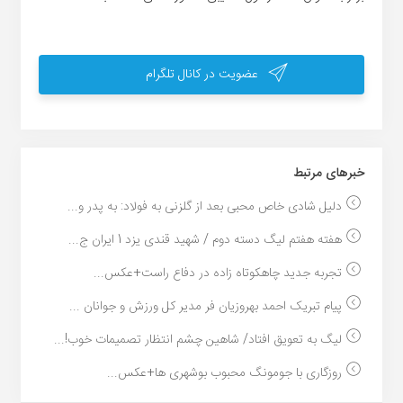
عضویت در کانال تلگرام
خبر‌های مرتبط
دلیل شادی خاص محبی بعد از گلزنی به فولاد: به پدر و...
هفته هفتم لیگ دسته دوم / شهید قندی یزد 1 ایران ج...
تجربه جدید چاهکوتاه زاده در دفاع راست+عکس...
پیام تبریک احمد بهروزیان فر مدیر کل ورزش و جوانان ...
لیگ به تعویق افتاد/ شاهین چشم انتظار تصمیمات خوب!...
روزگاری با جومونگ محبوب بوشهری ها+عکس...