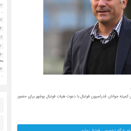
22
...
38
34
46
2
14
مه.
24
...
میته جوانان فدراسیون فوتبال با دعوت هیات فوتبال بوشهر برای حضور
ام پایگاه تخصصی فوتبال بوشهر