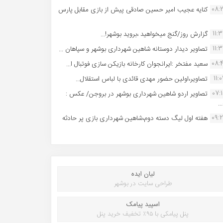
08:
کنایه عجیب امیر حسین صادقی پیش از بازی مقابل پارس
11:
گزارش روز/گنج میخواهید ،بروید بوشهر!...
11:
تصاویر دیدار دوستانه شاهین شهردارى بوشهر و سپاهان ...
08:
سعید مفتخر :ایرانجوان کارخانه بازیکن سازی فوتبال ا...
11:0
تصاویر،اولین حضور مهدی قائدی با لباس استقلال...
07:
تصاویر اردو شاهین شهرداری بوشهر در بروجن/ عکس :
..
09:
هفته اول لیگ دسته دوم،شاهین شهرداری بازی پر حادثه
لیان ایده
طراحی سایت در بوشهر
اسپید پیامک
پنل پیامکی با ۹۵٪ تخفیف خرید پنل