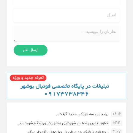
06:16
ایرانجوان سه بازیکن جدید گرفت...
02:11
تصاویر تمرین شاهین شهردارى بوشهر در ورزشگاه شهید ب...
11:07
از دهقاید تا فولاد خوزستان با رضا دهقان:افتخار میک...