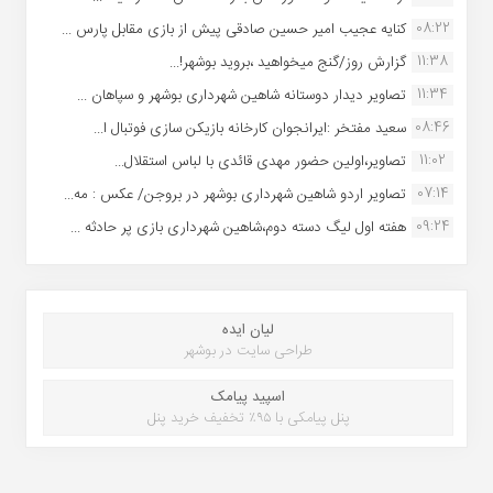
08:22
کنایه عجیب امیر حسین صادقی پیش از بازی مقابل پارس ...
11:38
گزارش روز/گنج میخواهید ،بروید بوشهر!...
11:34
تصاویر دیدار دوستانه شاهین شهردارى بوشهر و سپاهان ...
08:46
سعید مفتخر :ایرانجوان کارخانه بازیکن سازی فوتبال ا...
11:02
تصاویر،اولین حضور مهدی قائدی با لباس استقلال...
07:14
تصاویر اردو شاهین شهرداری بوشهر در بروجن/ عکس : مه...
09:24
هفته اول لیگ دسته دوم،شاهین شهرداری بازی پر حادثه ...
لیان ایده
طراحی سایت در بوشهر
اسپید پیامک
پنل پیامکی با ۹۵٪ تخفیف خرید پنل