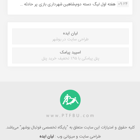
09:24
هفته اول لیگ دسته دوم،شاهین شهرداری بازی پر حادثه ...
لیان ایده
طراحی سایت در بوشهر
اسپید پیامک
پنل پیامکی با ۹۵٪ تخفیف خرید پنل
کلیه حقوق و امتیازات این سایت متعلق به "پایگاه تخصصی فوتبال بوشهر" می‌باشد.
طراحی سایت و میزبانی وب :
لیان ایده