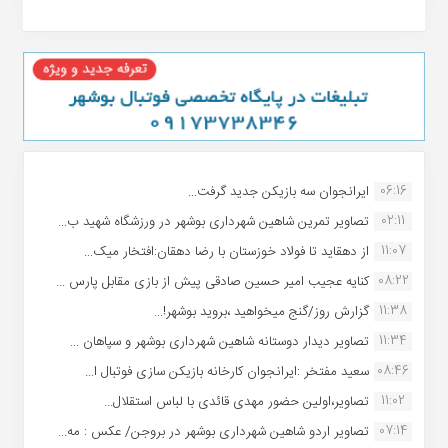
06:16
ایرانجوان سه بازیکن جدید گرفت...
02:11
تصاویر تمرین شاهین شهردارى بوشهر در ورزشگاه شهید ب...
11:07
از دهقاید تا فولاد خوزستان با رضا دهقان:افتخار میک...
08:22
کنایه عجیب امیر حسین صادقی پیش از بازی مقابل پارس ...
11:38
گزارش روز/گنج میخواهید ،بروید بوشهر!...
11:34
تصاویر دیدار دوستانه شاهین شهردارى بوشهر و سپاهان ...
08:46
سعید مفتخر :ایرانجوان کارخانه بازیکن سازی فوتبال ا...
11:02
تصاویر،اولین حضور مهدی قائدی با لباس استقلال...
07:14
تصاویر اردو شاهین شهرداری بوشهر در بروجن/ عکس : مه...