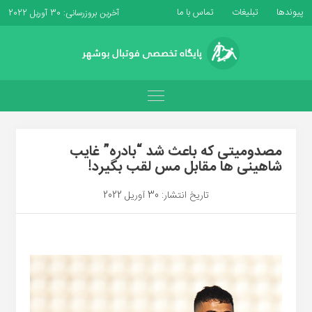
پیوندها
تبلیغات
تماس با ما
آخرین بروزرسانی: 30 آوریل 2022
مصدومیتی که باعث شد “بادره” غایب
شاهینی ها مقابل مس لقب بگیرد!
تاریخ انتشار: 30 آوریل 2022