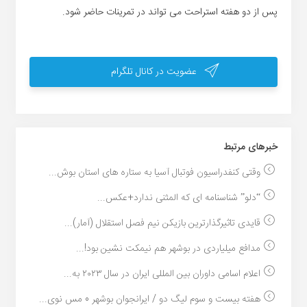
پس از دو هفته استراحت می تواند در تمرینات حاضر شود.
عضویت در کانال تلگرام
خبر‌های مرتبط
وقتی کنفدراسیون فوتبال آسیا به ستاره های استان بوش...
“دلو” شناسنامه ای که المثنی ندارد+عکس...
قایدی تاثیرگذارترین بازیکن نیم فصل استقلال (آمار)...
مدافع میلیاردی در بوشهر هم نیمکت نشین بود!...
اعلام اسامی داوران بین المللی ایران در سال ٢٠٢٣ به...
هفته بیست و سوم لیگ دو / ایرانجوان بوشهر 0 مس نوی...