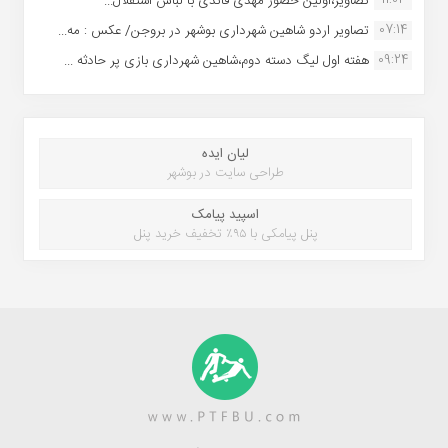
تصاویر،اولین حضور مهدی قائدی با لباس استقلال...
07:14
تصاویر اردو شاهین شهرداری بوشهر در بروجن/ عکس : مه...
09:24
هفته اول لیگ دسته دوم،شاهین شهرداری بازی پر حادثه ...
لیان ایده
طراحی سایت در بوشهر
اسپید پیامک
پنل پیامکی با ۹۵٪ تخفیف خرید پنل