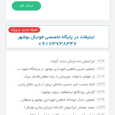
06:16
ایرانجوان سه بازیکن جدید گرفت...
02:11
تصاویر تمرین شاهین شهردارى بوشهر در ورزشگاه شهید ب...
11:07
از دهقاید تا فولاد خوزستان با رضا دهقان:افتخار میک...
08:22
کنایه عجیب امیر حسین صادقی پیش از بازی مقابل پارس ...
11:38
گزارش روز/گنج میخواهید ،بروید بوشهر!...
11:34
تصاویر دیدار دوستانه شاهین شهردارى بوشهر و سپاهان ...
08:46
سعید مفتخر :ایرانجوان کارخانه بازیکن سازی فوتبال ا...
11:02