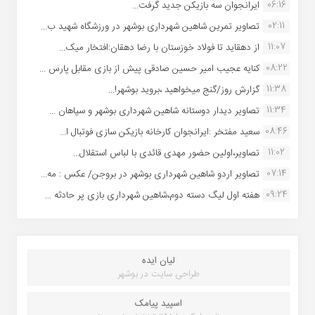
06:16
ایرانجوان سه بازیکن جدید گرفت...
02:11
تصاویر تمرین شاهین شهردارى بوشهر در ورزشگاه شهید ب...
11:07
از دهقاید تا فولاد خوزستان با رضا دهقان:افتخار میک...
08:22
کنایه عجیب امیر حسین صادقی پیش از بازی مقابل پارس ...
11:38
گزارش روز/گنج میخواهید ،بروید بوشهر!...
11:34
تصاویر دیدار دوستانه شاهین شهردارى بوشهر و سپاهان ...
08:46
سعید مفتخر :ایرانجوان کارخانه بازیکن سازی فوتبال ا...
11:02
تصاویر،اولین حضور مهدی قائدی با لباس استقلال...
07:14
تصاویر اردو شاهین شهرداری بوشهر در بروجن/ عکس : مه...
09:24
هفته اول لیگ دسته دوم،شاهین شهرداری بازی پر حادثه ...
لیان ایده
طراحی سایت در بوشهر
اسپید پیامک