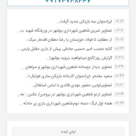
06:16
ایرانجوان سه بازیکن جدید گرفت...
02:11
تصاویر تمرین شاهین شهردارى بوشهر در ورزشگاه شهید ب...
11:07
از دهقاید تا فولاد خوزستان با رضا دهقان:افتخار میک...
08:22
کنایه عجیب امیر حسین صادقی پیش از بازی مقابل پارس ...
11:38
گزارش روز/گنج میخواهید ،بروید بوشهر!...
11:34
تصاویر دیدار دوستانه شاهین شهردارى بوشهر و سپاهان ...
08:46
سعید مفتخر :ایرانجوان کارخانه بازیکن سازی فوتبال ا...
11:02
تصاویر،اولین حضور مهدی قائدی با لباس استقلال...
07:14
تصاویر اردو شاهین شهرداری بوشهر در بروجن/ عکس : مه...
09:24
هفته اول لیگ دسته دوم،شاهین شهرداری بازی پر حادثه ...
لیان ایده