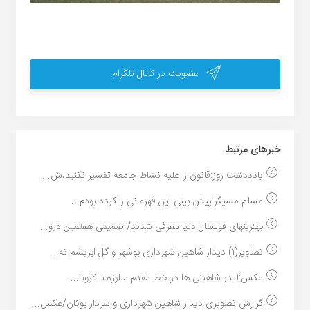
عضویت در کانال تلگرام
خبر‌های مرتبط
یادددشت روز:قانون را علیه نشاط جامعه تفسیر نکنید،ش...
مسلم مسیگر:پیش بینی این قهرمانی را کرده بودم...
بهترینهای فوتسال دنیا معرفی شدند/ صمیمی هفتمین درو...
تصاویر(١) دیدار شاهین شهردارى بوشهر و گل ابریشم ته...
عکس:لیدر شاهینی ها در خط مقدم مبارزه با کرونا...
گزارش تصویری دیدار شاهین شهرداری و سردار بوکان/عکس...