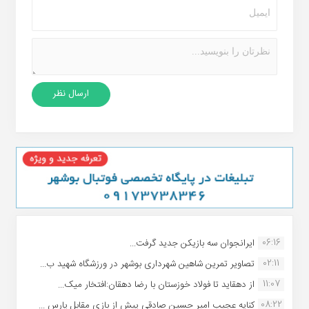
06:16
ایرانجوان سه بازیکن جدید گرفت...
02:11
تصاویر تمرین شاهین شهردارى بوشهر در ورزشگاه شهید ب...
11:07
از دهقاید تا فولاد خوزستان با رضا دهقان:افتخار میک...
08:22
کنایه عجیب امیر حسین صادقی پیش از بازی مقابل پارس ...