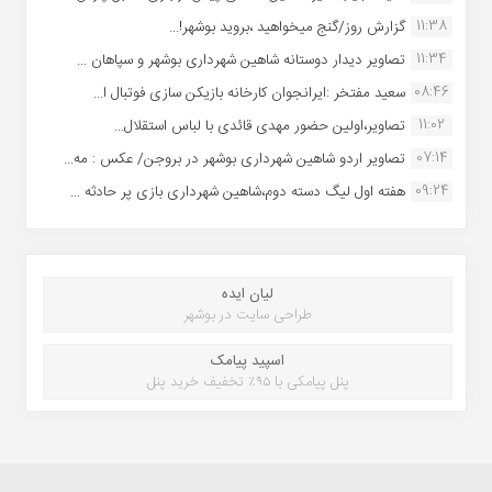
11:38
گزارش روز/گنج میخواهید ،بروید بوشهر!...
11:34
تصاویر دیدار دوستانه شاهین شهردارى بوشهر و سپاهان ...
08:46
سعید مفتخر :ایرانجوان کارخانه بازیکن سازی فوتبال ا...
11:02
تصاویر،اولین حضور مهدی قائدی با لباس استقلال...
07:14
تصاویر اردو شاهین شهرداری بوشهر در بروجن/ عکس : مه...
09:24
هفته اول لیگ دسته دوم،شاهین شهرداری بازی پر حادثه ...
لیان ایده
طراحی سایت در بوشهر
اسپید پیامک
پنل پیامکی با ۹۵٪ تخفیف خرید پنل